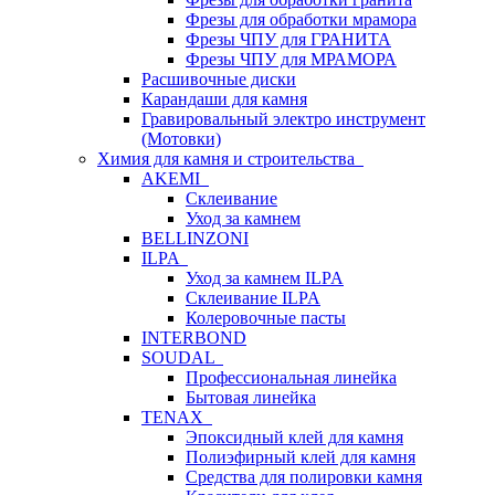
Фрезы для обработки мрамора
Фрезы ЧПУ для ГРАНИТА
Фрезы ЧПУ для МРАМОРА
Расшивочные диски
Карандаши для камня
Гравировальный электро инструмент
(Мотовки)
Химия для камня и строительства
AKEMI
Склеивание
Уход за камнем
BELLINZONI
ILPA
Уход за камнем ILPA
Склеивание ILPA
Колеровочные пасты
INTERBOND
SOUDAL
Профессиональная линейка
Бытовая линейка
TENAX
Эпоксидный клей для камня
Полиэфирный клей для камня
Средства для полировки камня