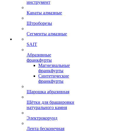
инструмент
Канаты алмазные
Штроборезы
Сегменты алмазные
SAIT
Абразивные
франкфурты
Магнезиальные
франкфурты
Синтетические
франкфурты
Шарошка абразивная
Щётки для брашировки
натурального камня
Электрокорунд
Лента бесконечная