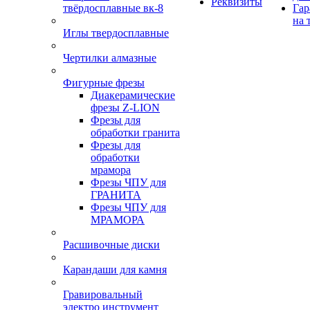
Реквизиты
твёрдосплавные вк-8
Гар
на 
Иглы твердосплавные
Чертилки алмазные
Фигурные фрезы
Диакерамические
фрезы Z-LION
Фрезы для
обработки гранита
Фрезы для
обработки
мрамора
Фрезы ЧПУ для
ГРАНИТА
Фрезы ЧПУ для
МРАМОРА
Расшивочные диски
Карандаши для камня
Гравировальный
электро инструмент