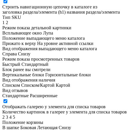
Строить навигационную цепочку в каталоге из
заголовка раздела/элемента (h1)
названия раздела/элемента
Тип SKU
1
2
Режим показа детальной картинки
Всплывающее окно
Лупа
Положение выпадающего меню каталога
Прижато к верху
На уровне активной ссылки
Вид отображения выпадающего меню каталога
Справа
Снизу
Режим показа просмотренных товаров
Быстрый
Стандартный
Блок ранее вы смотрели
Вертикальные блоки
Горизонтальные блоки
Вид отображения наличия
Списком
Списком/Картой
Картой
Вид отзывов
Стандартные
Расширенные
Отображать галерею у элемента для списка товаров
Количество картинок в галерее у элемента для списка товаров
2
3
4
5
Положение корзины
В шапке
Боковая
Летающая
Снизу