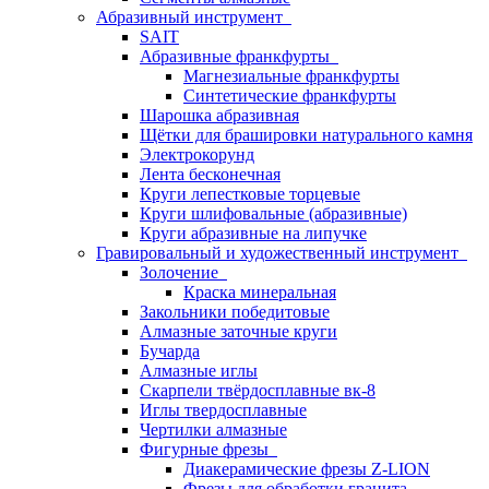
Абразивный инструмент
SAIT
Абразивные франкфурты
Магнезиальные франкфурты
Синтетические франкфурты
Шарошка абразивная
Щётки для брашировки натурального камня
Электрокорунд
Лента бесконечная
Круги лепестковые торцевые
Круги шлифовальные (абразивные)
Круги абразивные на липучке
Гравировальный и художественный инструмент
Золочение
Краска минеральная
Закольники победитовые
Алмазные заточные круги
Бучарда
Алмазные иглы
Скарпели твёрдосплавные вк-8
Иглы твердосплавные
Чертилки алмазные
Фигурные фрезы
Диакерамические фрезы Z-LION
Фрезы для обработки гранита