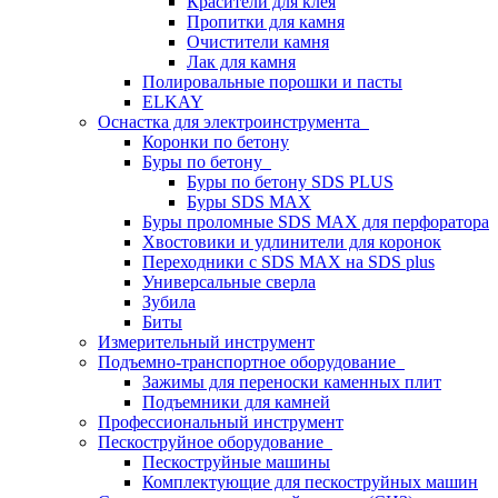
Красители для клея
Пропитки для камня
Очистители камня
Лак для камня
Полировальные порошки и пасты
ELKAY
Оснастка для электроинструмента
Коронки по бетону
Буры по бетону
Буры по бетону SDS PLUS
Буры SDS MAX
Буры проломные SDS MAX для перфоратора
Хвостовики и удлинители для коронок
Переходники с SDS MAX на SDS plus
Универсальные сверла
Зубила
Биты
Измерительный инструмент
Подъемно-транспортное оборудование
Зажимы для переноски каменных плит
Подъемники для камней
Профессиональный инструмент
Пескоструйное оборудование
Пескоструйные машины
Комплектующие для пескоструйных машин