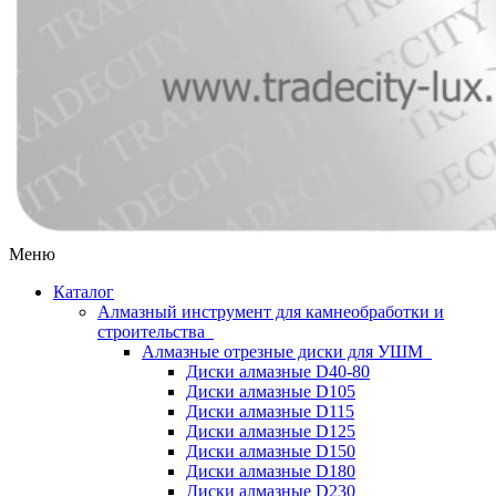
Меню
Каталог
Алмазный инструмент для камнеобработки и
строительства
Алмазные отрезные диски для УШМ
Диски алмазные D40-80
Диски алмазные D105
Диски алмазные D115
Диски алмазные D125
Диски алмазные D150
Диски алмазные D180
Диски алмазные D230