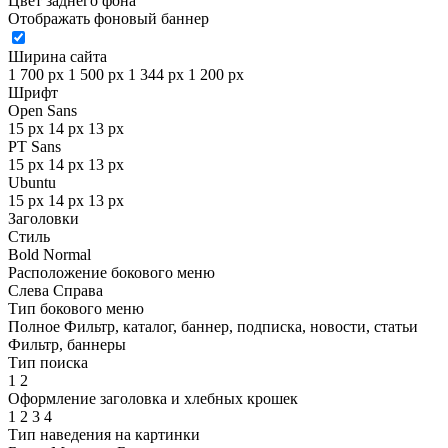
Цвет заднего фона
Отображать фоновый баннер
Ширина сайта
1 700 px
1 500 px
1 344 px
1 200 px
Шрифт
Open Sans
15 px
14 px
13 px
PT Sans
15 px
14 px
13 px
Ubuntu
15 px
14 px
13 px
Заголовки
Стиль
Bold
Normal
Расположение бокового меню
Слева
Справа
Тип бокового меню
Полное
Фильтр, каталог, баннер, подписка, новости, статьи
Фильтр, баннеры
Тип поиска
1
2
Оформление заголовка и хлебных крошек
1
2
3
4
Тип наведения на картинки