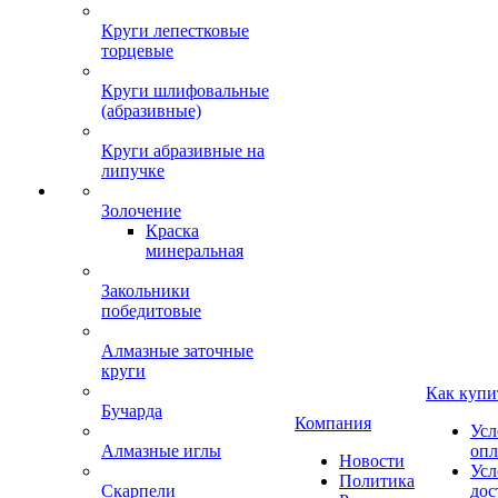
Круги лепестковые
торцевые
Круги шлифовальные
(абразивные)
Круги абразивные на
липучке
Золочение
Краска
минеральная
Закольники
победитовые
Алмазные заточные
круги
Как купи
Бучарда
Компания
Усл
Алмазные иглы
опл
Новости
Усл
Политика
Скарпели
дос