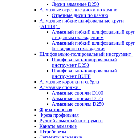
Диски алмазные D250
Алмазные отрезные диски по камню
Отрезные диски по камню
Алмазные гибкие шлифовальные круги
(АГШК)
Алмазный гибкий шлифовальный круг
с водяным охлаждением
Алмазный гибкий шлифовальный круг
без водяного охлаждения
Шлифовально-полировальный инструмент
Шлифовально-полировальный
инструмент D250
Шлифовально-полировальный
инструмент BUFF
Алмазные коронки и свёрла
Алмазные спонжи
Алмазные спонжи D100
Алмазные спонжи D125
Алмазные спонжы D250
Фреза торцевая
Фреза профильная
Ручной алмазный инструмент
Канаты алмазные
Штроборезы
Сегменты алмазные