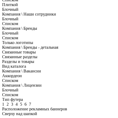
Плиткой
Блочный
Компания \ Наши сотрудники
Блочный
Списком
Компания \ Бренды
Блочный
Списком
Только логотипы
Компания \ Бренды - детальная
Связанные товары
Связанные разделы
Разделы и товары
Вид каталога
Компания \ Вакансии
Аккордеон
Списком
Компания \ Лицензии
Блочный
Списком
Тип футера
1
2
3
4
5
6
7
Расположение рекламных баннеров
Сверху над шапкой