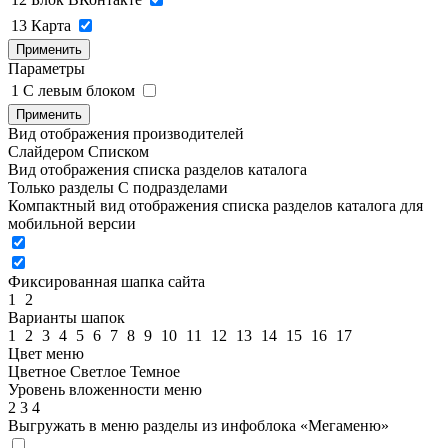
13
Карта
Применить
Параметры
1
C левым блоком
Применить
Вид отображения производителей
Слайдером
Списком
Вид отображения списка разделов каталога
Только разделы
С подразделами
Компактный вид отображения списка разделов каталога для
мобильной версии
Фиксированная шапка сайта
1
2
Варианты шапок
1
2
3
4
5
6
7
8
9
10
11
12
13
14
15
16
17
Цвет меню
Цветное
Светлое
Темное
Уровень вложенности меню
2
3
4
Выгружать в меню разделы из инфоблока «Мегаменю»