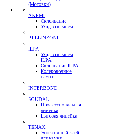
(Мотовки)
AKEMI
Склеивание
Уход за камнем
BELLINZONI
ILPA
Уход за камнем
ILPA
Склеивание ILPA
Колеровочные
пасты
INTERBOND
SOUDAL
Профессиональная
линейка
Бытовая линейка
TENAX
Эпоксидный клей
для камня