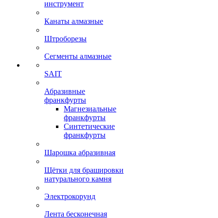
инструмент
Канаты алмазные
Штроборезы
Сегменты алмазные
SAIT
Абразивные
франкфурты
Магнезиальные
франкфурты
Синтетические
франкфурты
Шарошка абразивная
Щётки для брашировки
натурального камня
Электрокорунд
Лента бесконечная