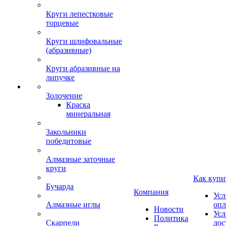
Круги лепестковые
торцевые
Круги шлифовальные
(абразивные)
Круги абразивные на
липучке
Золочение
Краска
минеральная
Закольники
победитовые
Алмазные заточные
круги
Как купи
Бучарда
Компания
Усл
Алмазные иглы
опл
Новости
Усл
Политика
Скарпели
дос