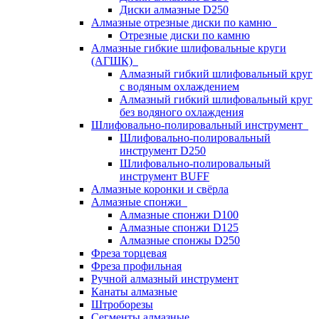
Диски алмазные D250
Алмазные отрезные диски по камню
Отрезные диски по камню
Алмазные гибкие шлифовальные круги
(АГШК)
Алмазный гибкий шлифовальный круг
с водяным охлаждением
Алмазный гибкий шлифовальный круг
без водяного охлаждения
Шлифовально-полировальный инструмент
Шлифовально-полировальный
инструмент D250
Шлифовально-полировальный
инструмент BUFF
Алмазные коронки и свёрла
Алмазные спонжи
Алмазные спонжи D100
Алмазные спонжи D125
Алмазные спонжы D250
Фреза торцевая
Фреза профильная
Ручной алмазный инструмент
Канаты алмазные
Штроборезы
Сегменты алмазные