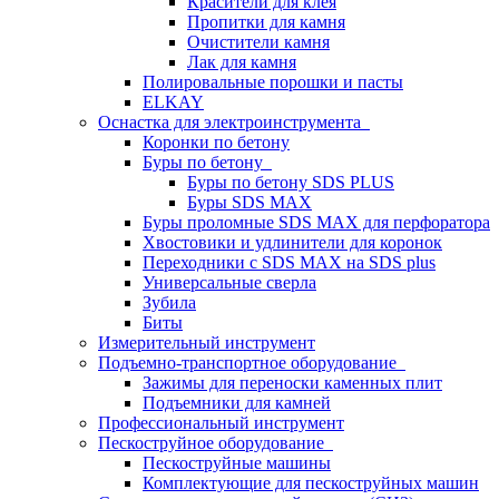
Красители для клея
Пропитки для камня
Очистители камня
Лак для камня
Полировальные порошки и пасты
ELKAY
Оснастка для электроинструмента
Коронки по бетону
Буры по бетону
Буры по бетону SDS PLUS
Буры SDS MAX
Буры проломные SDS MAX для перфоратора
Хвостовики и удлинители для коронок
Переходники с SDS MAX на SDS plus
Универсальные сверла
Зубила
Биты
Измерительный инструмент
Подъемно-транспортное оборудование
Зажимы для переноски каменных плит
Подъемники для камней
Профессиональный инструмент
Пескоструйное оборудование
Пескоструйные машины
Комплектующие для пескоструйных машин