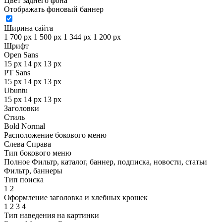
Цвет заднего фона
Отображать фоновый баннер
Ширина сайта
1 700 px
1 500 px
1 344 px
1 200 px
Шрифт
Open Sans
15 px
14 px
13 px
PT Sans
15 px
14 px
13 px
Ubuntu
15 px
14 px
13 px
Заголовки
Стиль
Bold
Normal
Расположение бокового меню
Слева
Справа
Тип бокового меню
Полное
Фильтр, каталог, баннер, подписка, новости, статьи
Фильтр, баннеры
Тип поиска
1
2
Оформление заголовка и хлебных крошек
1
2
3
4
Тип наведения на картинки