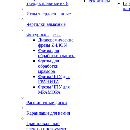
Реквизиты
твёрдосплавные вк-8
Гар
на 
Иглы твердосплавные
Чертилки алмазные
Фигурные фрезы
Диакерамические
фрезы Z-LION
Фрезы для
обработки гранита
Фрезы для
обработки
мрамора
Фрезы ЧПУ для
ГРАНИТА
Фрезы ЧПУ для
МРАМОРА
Расшивочные диски
Карандаши для камня
Гравировальный
электро инструмент