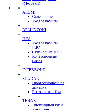
(Мотовки)
AKEMI
Склеивание
Уход за камнем
BELLINZONI
ILPA
Уход за камнем
ILPA
Склеивание ILPA
Колеровочные
пасты
INTERBOND
SOUDAL
Профессиональная
линейка
Бытовая линейка
TENAX
Эпоксидный клей
для камня