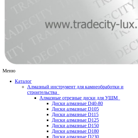
Меню
Каталог
Алмазный инструмент для камнеобработки и
строительства
Алмазные отрезные диски для УШМ
Диски алмазные D40-80
Диски алмазные D105
Диски алмазные D115
Диски алмазные D125
Диски алмазные D150
Диски алмазные D180
Диски алмазные D230