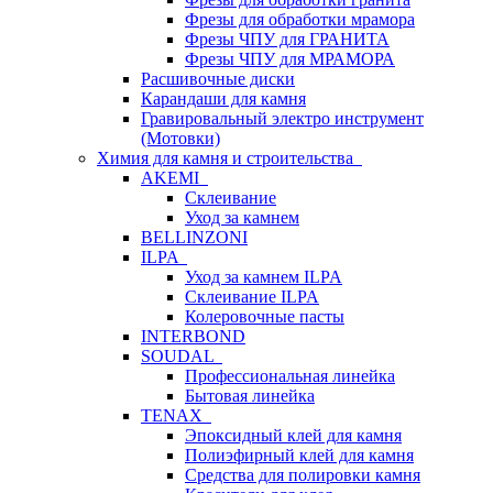
Фрезы для обработки мрамора
Фрезы ЧПУ для ГРАНИТА
Фрезы ЧПУ для МРАМОРА
Расшивочные диски
Карандаши для камня
Гравировальный электро инструмент
(Мотовки)
Химия для камня и строительства
AKEMI
Склеивание
Уход за камнем
BELLINZONI
ILPA
Уход за камнем ILPA
Склеивание ILPA
Колеровочные пасты
INTERBOND
SOUDAL
Профессиональная линейка
Бытовая линейка
TENAX
Эпоксидный клей для камня
Полиэфирный клей для камня
Средства для полировки камня