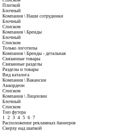
Плиткой
Блочный
Компания \ Наши сотрудники
Блочный
Списком
Компания \ Бренды
Блочный
Списком
Только логотипы
Компания \ Бренды - детальная
Связанные товары
Связанные разделы
Разделы и товары
Вид каталога
Компания \ Вакансии
Аккордеон
Списком
Компания \ Лицензии
Блочный
Списком
Тип футера
1
2
3
4
5
6
7
Расположение рекламных баннеров
Сверху над шапкой