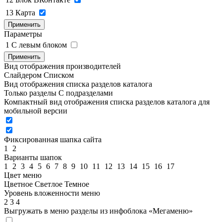
13
Карта
Применить
Параметры
1
C левым блоком
Применить
Вид отображения производителей
Слайдером
Списком
Вид отображения списка разделов каталога
Только разделы
С подразделами
Компактный вид отображения списка разделов каталога для
мобильной версии
Фиксированная шапка сайта
1
2
Варианты шапок
1
2
3
4
5
6
7
8
9
10
11
12
13
14
15
16
17
Цвет меню
Цветное
Светлое
Темное
Уровень вложенности меню
2
3
4
Выгружать в меню разделы из инфоблока «Мегаменю»