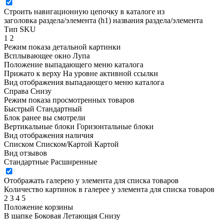
Строить навигационную цепочку в каталоге из
заголовка раздела/элемента (h1)
названия раздела/элемента
Тип SKU
1
2
Режим показа детальной картинки
Всплывающее окно
Лупа
Положение выпадающего меню каталога
Прижато к верху
На уровне активной ссылки
Вид отображения выпадающего меню каталога
Справа
Снизу
Режим показа просмотренных товаров
Быстрый
Стандартный
Блок ранее вы смотрели
Вертикальные блоки
Горизонтальные блоки
Вид отображения наличия
Списком
Списком/Картой
Картой
Вид отзывов
Стандартные
Расширенные
Отображать галерею у элемента для списка товаров
Количество картинок в галерее у элемента для списка товаров
2
3
4
5
Положение корзины
В шапке
Боковая
Летающая
Снизу