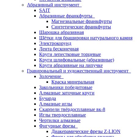
Абразивный инструмент
SAIT
Абразивные франкфурты
Магнезиальные франкфурты
Синтетические франкфурты
Шарошка абразивная
Щётки для брашировки натурального камня
Электрокорунд
Лента бесконечная
Круги лепестковые торцевые
Круги шлифовальные (абразивные)
Круги абразивные на липучке
Гравировальный и художественный инструмент
Золочение
Краска минеральная
Закольники победитовые
Алмазные заточные круги
Бучарда
Алмазные иглы
Скарпели твёрдосплавные вк-8
Иглы твердосплавные
Чертилки алмазные
Фигурные фрезы
Диакерамические фрезы Z-LION
Фрезы для обработки гранита