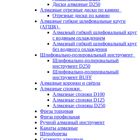
Диски алмазные D250
Алмазные отрезные диски по камню
Отрезные диски по камню
Алмазные гибкие шлифовальные круги
(АГШК)
Алмазный гибкий шлифовальный круг
с водяным охлаждением
Алмазный гибкий шлифовальный круг
без водяного охлаждения
Шлифовально-полировальный инструмент
Шлифовально-полировальный
инструмент D250
Шлифовально-полировальный
инструмент BUFF
Алмазные коронки и свёрла
Алмазные спонжи
Алмазные спонжи D100
Алмазные спонжи D125
Алмазные спонжы D250
Фреза торцевая
Фреза профильная
Ручной алмазный инструмент
Канаты алмазные
Штроборезы
Сегменты алмазные