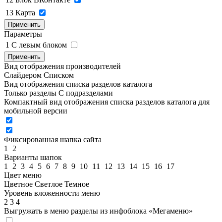
13
Карта
Применить
Параметры
1
C левым блоком
Применить
Вид отображения производителей
Слайдером
Списком
Вид отображения списка разделов каталога
Только разделы
С подразделами
Компактный вид отображения списка разделов каталога для
мобильной версии
Фиксированная шапка сайта
1
2
Варианты шапок
1
2
3
4
5
6
7
8
9
10
11
12
13
14
15
16
17
Цвет меню
Цветное
Светлое
Темное
Уровень вложенности меню
2
3
4
Выгружать в меню разделы из инфоблока «Мегаменю»