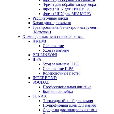
Фрезы для обработки мрамора
Фрезы ЧПУ для ГРАНИТА
Фрезы ЧПУ для МРАМОРА
Расшивочные диски
Карандаши для камня
Гравировальный электро инструмент
(Мотовки)
Химия для камня и строительства
AKEMI
Склеивание
Уход за камнем
BELLINZONI
ILPA
Уход за камнем ILPA
Склеивание ILPA
Колеровочные пасты
INTERBOND
SOUDAL
Профессиональная линейка
Бытовая линейка
TENAX
Эпоксидный клей для камня
Полиэфирный клей для камня
Средства для полировки камня