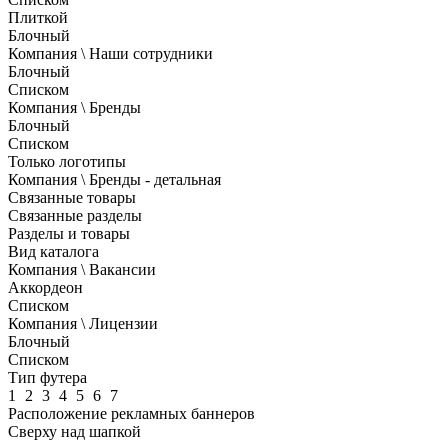
Плиткой
Блочный
Компания \ Наши сотрудники
Блочный
Списком
Компания \ Бренды
Блочный
Списком
Только логотипы
Компания \ Бренды - детальная
Связанные товары
Связанные разделы
Разделы и товары
Вид каталога
Компания \ Вакансии
Аккордеон
Списком
Компания \ Лицензии
Блочный
Списком
Тип футера
1
2
3
4
5
6
7
Расположение рекламных баннеров
Сверху над шапкой