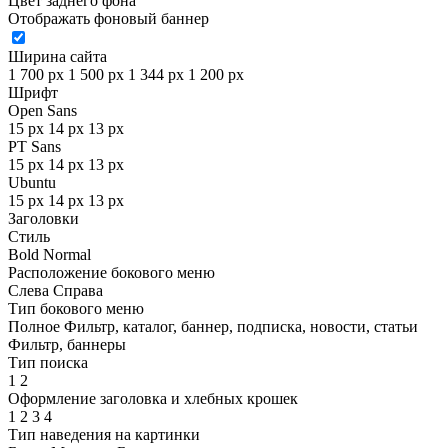
Цвет заднего фона
Отображать фоновый баннер
Ширина сайта
1 700 px
1 500 px
1 344 px
1 200 px
Шрифт
Open Sans
15 px
14 px
13 px
PT Sans
15 px
14 px
13 px
Ubuntu
15 px
14 px
13 px
Заголовки
Стиль
Bold
Normal
Расположение бокового меню
Слева
Справа
Тип бокового меню
Полное
Фильтр, каталог, баннер, подписка, новости, статьи
Фильтр, баннеры
Тип поиска
1
2
Оформление заголовка и хлебных крошек
1
2
3
4
Тип наведения на картинки