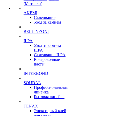
(Мотовки)
AKEMI
Склеивание
Уход за камнем
BELLINZONI
ILPA
Уход за камнем
ILPA
Склеивание ILPA
Колеровочные
пасты
INTERBOND
SOUDAL
Профессиональная
линейка
Бытовая линейка
TENAX
Эпоксидный клей
для камня