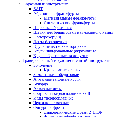
Абразивный инструмент
SAIT
Абразивные франкфурты
Магнезиальные франкфурты
Синтетические франкфурты
Шарошка абразивная
Щётки для брашировки натурального камня
Электрокорунд
Лента бесконечная
Круги лепестковые торцевые
Круги шлифовальные (абразивные)
Круги абразивные на липучке
Гравировальный и художественный инструмент
Золочение
Краска минеральная
Закольники победитовые
Алмазные заточные круги
Бучарда
Алмазные иглы
Скарпели твёрдосплавные вк-8
Иглы твердосплавные
Чертилки алмазные
Фигурные фрезы
Диакерамические фрезы Z-LION
Фрезы для обработки гранита