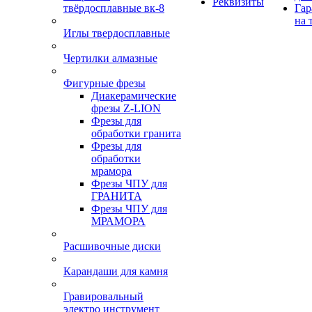
Реквизиты
твёрдосплавные вк-8
Гар
на 
Иглы твердосплавные
Чертилки алмазные
Фигурные фрезы
Диакерамические
фрезы Z-LION
Фрезы для
обработки гранита
Фрезы для
обработки
мрамора
Фрезы ЧПУ для
ГРАНИТА
Фрезы ЧПУ для
МРАМОРА
Расшивочные диски
Карандаши для камня
Гравировальный
электро инструмент