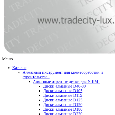
Меню
Каталог
Алмазный инструмент для камнеобработки и
строительства
Алмазные отрезные диски для УШМ
Диски алмазные D40-80
Диски алмазные D105
Диски алмазные D115
Диски алмазные D125
Диски алмазные D150
Диски алмазные D180
Диски алмазные D230