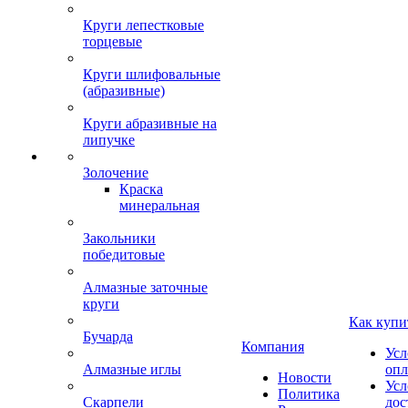
Круги лепестковые
торцевые
Круги шлифовальные
(абразивные)
Круги абразивные на
липучке
Золочение
Краска
минеральная
Закольники
победитовые
Алмазные заточные
круги
Как купи
Бучарда
Компания
Усл
Алмазные иглы
опл
Новости
Усл
Политика
Скарпели
дос