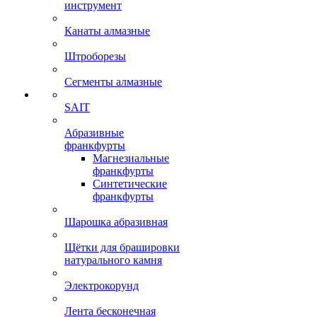
инструмент
Канаты алмазные
Штроборезы
Сегменты алмазные
SAIT
Абразивные
франкфурты
Магнезиальные
франкфурты
Синтетические
франкфурты
Шарошка абразивная
Щётки для брашировки
натурального камня
Электрокорунд
Лента бесконечная