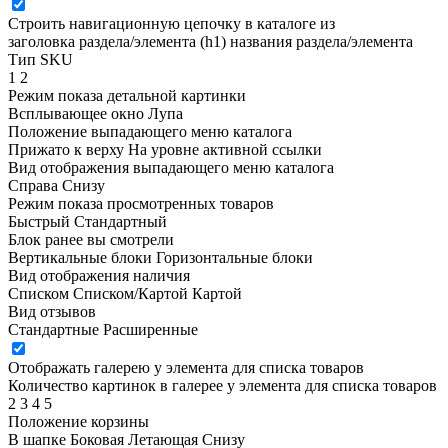
Строить навигационную цепочку в каталоге из
заголовка раздела/элемента (h1)
названия раздела/элемента
Тип SKU
1
2
Режим показа детальной картинки
Всплывающее окно
Лупа
Положение выпадающего меню каталога
Прижато к верху
На уровне активной ссылки
Вид отображения выпадающего меню каталога
Справа
Снизу
Режим показа просмотренных товаров
Быстрый
Стандартный
Блок ранее вы смотрели
Вертикальные блоки
Горизонтальные блоки
Вид отображения наличия
Списком
Списком/Картой
Картой
Вид отзывов
Стандартные
Расширенные
Отображать галерею у элемента для списка товаров
Количество картинок в галерее у элемента для списка товаров
2
3
4
5
Положение корзины
В шапке
Боковая
Летающая
Снизу