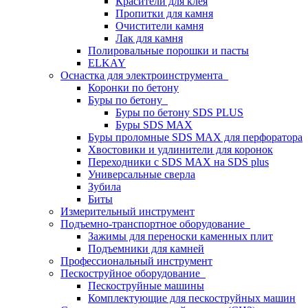
Красители для клея
Пропитки для камня
Очистители камня
Лак для камня
Полировальные порошки и пасты
ELKAY
Оснастка для электроинструмента
Коронки по бетону
Буры по бетону
Буры по бетону SDS PLUS
Буры SDS MAX
Буры проломные SDS MAX для перфоратора
Хвостовики и удлинители для коронок
Переходники с SDS MAX на SDS plus
Универсальные сверла
Зубила
Биты
Измерительный инструмент
Подъемно-транспортное оборудование
Зажимы для переноски каменных плит
Подъемники для камней
Профессиональный инструмент
Пескоструйное оборудование
Пескоструйные машины
Комплектующие для пескоструйных машин