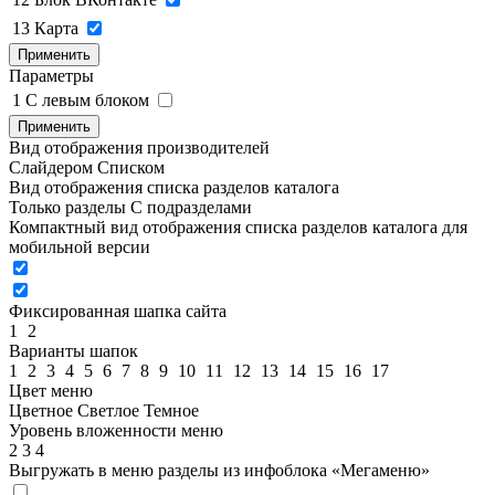
13
Карта
Применить
Параметры
1
C левым блоком
Применить
Вид отображения производителей
Слайдером
Списком
Вид отображения списка разделов каталога
Только разделы
С подразделами
Компактный вид отображения списка разделов каталога для
мобильной версии
Фиксированная шапка сайта
1
2
Варианты шапок
1
2
3
4
5
6
7
8
9
10
11
12
13
14
15
16
17
Цвет меню
Цветное
Светлое
Темное
Уровень вложенности меню
2
3
4
Выгружать в меню разделы из инфоблока «Мегаменю»