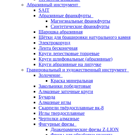
Абразивный инструмент
SAIT
Абразивные франкфурты
Магнезиальные франкфурты
Синтетические франкфурты
Шарошка абразивная
Щётки для брашировки натурального камня
Электрокорунд
Лента бесконечная
Круги лепестковые торцевые
Круги шлифовальные (абразивные)
Круги абразивные на липучке
Гравировальный и художественный инструмент
Золочение
Краска минеральная
Закольники победитовые
Алмазные заточные круги
Бучарда
Алмазные иглы
Скарпели твёрдосплавные вк-8
Иглы твердосплавные
Чертилки алмазные
Фигурные фрезы
Диакерамические фрезы Z-LION
Фрезы для обработки гранита