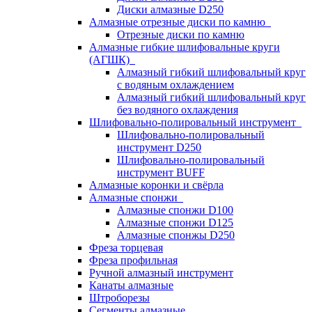
Диски алмазные D250
Алмазные отрезные диски по камню
Отрезные диски по камню
Алмазные гибкие шлифовальные круги
(АГШК)
Алмазный гибкий шлифовальный круг
с водяным охлаждением
Алмазный гибкий шлифовальный круг
без водяного охлаждения
Шлифовально-полировальный инструмент
Шлифовально-полировальный
инструмент D250
Шлифовально-полировальный
инструмент BUFF
Алмазные коронки и свёрла
Алмазные спонжи
Алмазные спонжи D100
Алмазные спонжи D125
Алмазные спонжы D250
Фреза торцевая
Фреза профильная
Ручной алмазный инструмент
Канаты алмазные
Штроборезы
Сегменты алмазные