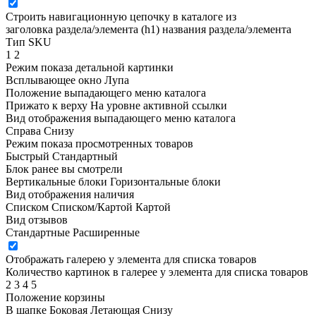
Строить навигационную цепочку в каталоге из
заголовка раздела/элемента (h1)
названия раздела/элемента
Тип SKU
1
2
Режим показа детальной картинки
Всплывающее окно
Лупа
Положение выпадающего меню каталога
Прижато к верху
На уровне активной ссылки
Вид отображения выпадающего меню каталога
Справа
Снизу
Режим показа просмотренных товаров
Быстрый
Стандартный
Блок ранее вы смотрели
Вертикальные блоки
Горизонтальные блоки
Вид отображения наличия
Списком
Списком/Картой
Картой
Вид отзывов
Стандартные
Расширенные
Отображать галерею у элемента для списка товаров
Количество картинок в галерее у элемента для списка товаров
2
3
4
5
Положение корзины
В шапке
Боковая
Летающая
Снизу