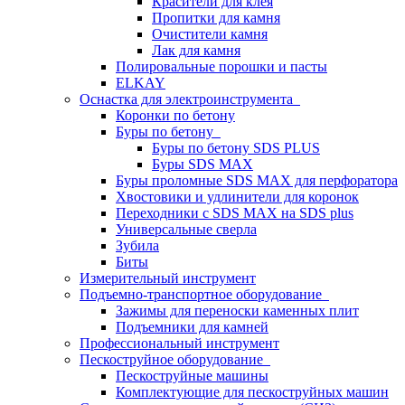
Красители для клея
Пропитки для камня
Очистители камня
Лак для камня
Полировальные порошки и пасты
ELKAY
Оснастка для электроинструмента
Коронки по бетону
Буры по бетону
Буры по бетону SDS PLUS
Буры SDS MAX
Буры проломные SDS MAX для перфоратора
Хвостовики и удлинители для коронок
Переходники с SDS MAX на SDS plus
Универсальные сверла
Зубила
Биты
Измерительный инструмент
Подъемно-транспортное оборудование
Зажимы для переноски каменных плит
Подъемники для камней
Профессиональный инструмент
Пескоструйное оборудование
Пескоструйные машины
Комплектующие для пескоструйных машин