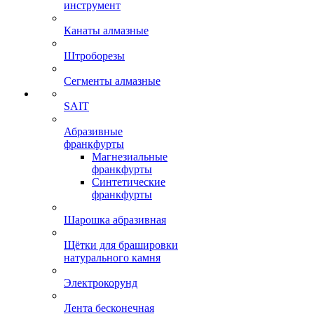
инструмент
Канаты алмазные
Штроборезы
Сегменты алмазные
SAIT
Абразивные
франкфурты
Магнезиальные
франкфурты
Синтетические
франкфурты
Шарошка абразивная
Щётки для брашировки
натурального камня
Электрокорунд
Лента бесконечная