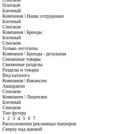
Плиткой
Блочный
Компания \ Наши сотрудники
Блочный
Списком
Компания \ Бренды
Блочный
Списком
Только логотипы
Компания \ Бренды - детальная
Связанные товары
Связанные разделы
Разделы и товары
Вид каталога
Компания \ Вакансии
Аккордеон
Списком
Компания \ Лицензии
Блочный
Списком
Тип футера
1
2
3
4
5
6
7
Расположение рекламных баннеров
Сверху над шапкой