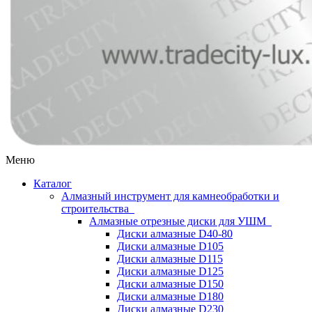
Меню
Каталог
Алмазный инструмент для камнеобработки и
строительства
Алмазные отрезные диски для УШМ
Диски алмазные D40-80
Диски алмазные D105
Диски алмазные D115
Диски алмазные D125
Диски алмазные D150
Диски алмазные D180
Диски алмазные D230