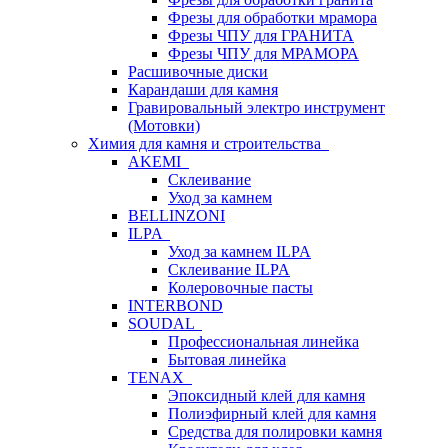
Фрезы для обработки мрамора
Фрезы ЧПУ для ГРАНИТА
Фрезы ЧПУ для МРАМОРА
Расшивочные диски
Карандаши для камня
Гравировальный электро инструмент
(Мотовки)
Химия для камня и строительства
AKEMI
Склеивание
Уход за камнем
BELLINZONI
ILPA
Уход за камнем ILPA
Склеивание ILPA
Колеровочные пасты
INTERBOND
SOUDAL
Профессиональная линейка
Бытовая линейка
TENAX
Эпоксидный клей для камня
Полиэфирный клей для камня
Средства для полировки камня