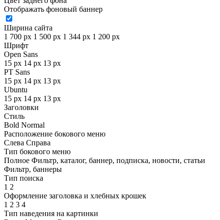
Цвет заднего фона
Отображать фоновый баннер
Ширина сайта
1 700 px
1 500 px
1 344 px
1 200 px
Шрифт
Open Sans
15 px
14 px
13 px
PT Sans
15 px
14 px
13 px
Ubuntu
15 px
14 px
13 px
Заголовки
Стиль
Bold
Normal
Расположение бокового меню
Слева
Справа
Тип бокового меню
Полное
Фильтр, каталог, баннер, подписка, новости, статьи
Фильтр, баннеры
Тип поиска
1
2
Оформление заголовка и хлебных крошек
1
2
3
4
Тип наведения на картинки