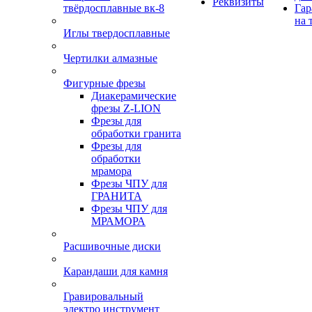
Реквизиты
твёрдосплавные вк-8
Гар
на 
Иглы твердосплавные
Чертилки алмазные
Фигурные фрезы
Диакерамические
фрезы Z-LION
Фрезы для
обработки гранита
Фрезы для
обработки
мрамора
Фрезы ЧПУ для
ГРАНИТА
Фрезы ЧПУ для
МРАМОРА
Расшивочные диски
Карандаши для камня
Гравировальный
электро инструмент