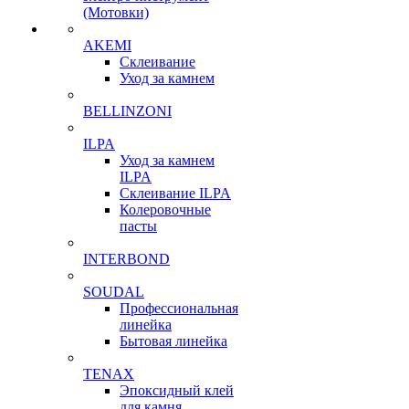
(Мотовки)
AKEMI
Склеивание
Уход за камнем
BELLINZONI
ILPA
Уход за камнем
ILPA
Склеивание ILPA
Колеровочные
пасты
INTERBOND
SOUDAL
Профессиональная
линейка
Бытовая линейка
TENAX
Эпоксидный клей
для камня