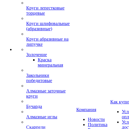
Круги лепестковые
торцевые
Круги шлифовальные
(абразивные)
Круги абразивные на
липучке
Золочение
Краска
минеральная
Закольники
победитовые
Алмазные заточные
круги
Как купи
Бучарда
Компания
Усл
Алмазные иглы
опл
Новости
Усл
Политика
Скарпели
дос