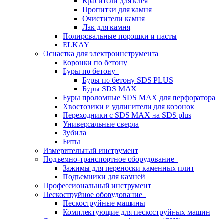
Красители для клея
Пропитки для камня
Очистители камня
Лак для камня
Полировальные порошки и пасты
ELKAY
Оснастка для электроинструмента
Коронки по бетону
Буры по бетону
Буры по бетону SDS PLUS
Буры SDS MAX
Буры проломные SDS MAX для перфоратора
Хвостовики и удлинители для коронок
Переходники с SDS MAX на SDS plus
Универсальные сверла
Зубила
Биты
Измерительный инструмент
Подъемно-транспортное оборудование
Зажимы для переноски каменных плит
Подъемники для камней
Профессиональный инструмент
Пескоструйное оборудование
Пескоструйные машины
Комплектующие для пескоструйных машин