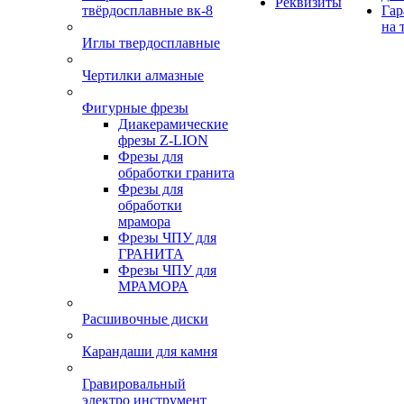
Реквизиты
твёрдосплавные вк-8
Гар
на 
Иглы твердосплавные
Чертилки алмазные
Фигурные фрезы
Диакерамические
фрезы Z-LION
Фрезы для
обработки гранита
Фрезы для
обработки
мрамора
Фрезы ЧПУ для
ГРАНИТА
Фрезы ЧПУ для
МРАМОРА
Расшивочные диски
Карандаши для камня
Гравировальный
электро инструмент