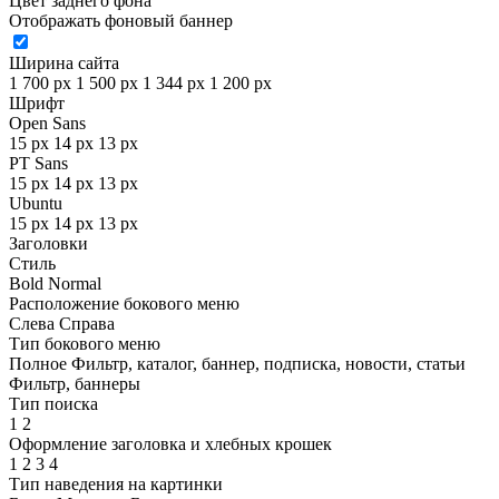
Цвет заднего фона
Отображать фоновый баннер
Ширина сайта
1 700 px
1 500 px
1 344 px
1 200 px
Шрифт
Open Sans
15 px
14 px
13 px
PT Sans
15 px
14 px
13 px
Ubuntu
15 px
14 px
13 px
Заголовки
Стиль
Bold
Normal
Расположение бокового меню
Слева
Справа
Тип бокового меню
Полное
Фильтр, каталог, баннер, подписка, новости, статьи
Фильтр, баннеры
Тип поиска
1
2
Оформление заголовка и хлебных крошек
1
2
3
4
Тип наведения на картинки