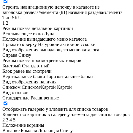
Строить навигационную цепочку в каталоге из
заголовка раздела/элемента (h1)
названия раздела/элемента
Тип SKU
1
2
Режим показа детальной картинки
Всплывающее окно
Лупа
Положение выпадающего меню каталога
Прижато к верху
На уровне активной ссылки
Вид отображения выпадающего меню каталога
Справа
Снизу
Режим показа просмотренных товаров
Быстрый
Стандартный
Блок ранее вы смотрели
Вертикальные блоки
Горизонтальные блоки
Вид отображения наличия
Списком
Списком/Картой
Картой
Вид отзывов
Стандартные
Расширенные
Отображать галерею у элемента для списка товаров
Количество картинок в галерее у элемента для списка товаров
2
3
4
5
Положение корзины
В шапке
Боковая
Летающая
Снизу