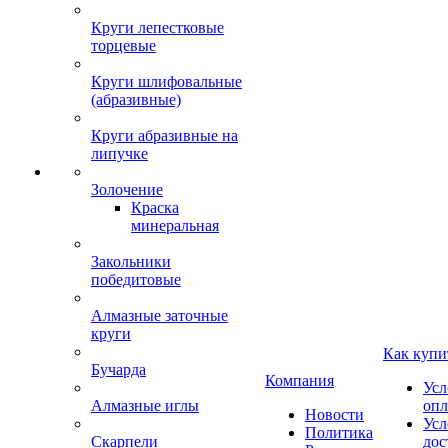
Круги лепестковые
торцевые
Круги шлифовальные
(абразивные)
Круги абразивные на
липучке
Золочение
Краска
минеральная
Закольники
победитовые
Алмазные заточные
круги
Как купи
Бучарда
Компания
Усл
Алмазные иглы
опл
Новости
Усл
Политика
Скарпели
дос