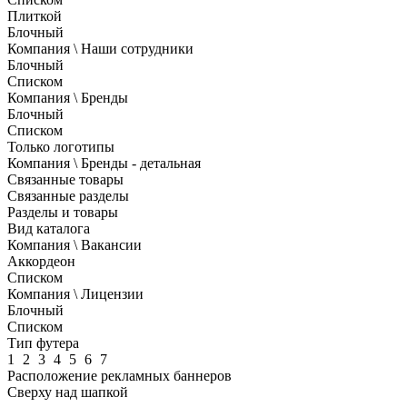
Плиткой
Блочный
Компания \ Наши сотрудники
Блочный
Списком
Компания \ Бренды
Блочный
Списком
Только логотипы
Компания \ Бренды - детальная
Связанные товары
Связанные разделы
Разделы и товары
Вид каталога
Компания \ Вакансии
Аккордеон
Списком
Компания \ Лицензии
Блочный
Списком
Тип футера
1
2
3
4
5
6
7
Расположение рекламных баннеров
Сверху над шапкой