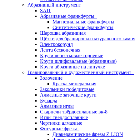
Абразивный инструмент
SAIT
Абразивные франкфурты
Магнезиальные франкфурты
Синтетические франкфурты
Шарошка абразивная
Щётки для брашировки натурального камня
Электрокорунд
Лента бесконечная
Круги лепестковые торцевые
Круги шлифовальные (абразивные)
Круги абразивные на липучке
Гравировальный и художественный инструмент
Золочение
Краска минеральная
Закольники победитовые
Алмазные заточные круги
Бучарда
Алмазные иглы
Скарпели твёрдосплавные вк-8
Иглы твердосплавные
Чертилки алмазные
Фигурные фрезы
Диакерамические фрезы Z-LION
Фрезы для обработки гранита