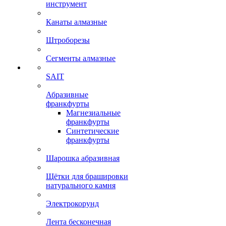
инструмент
Канаты алмазные
Штроборезы
Сегменты алмазные
SAIT
Абразивные
франкфурты
Магнезиальные
франкфурты
Синтетические
франкфурты
Шарошка абразивная
Щётки для брашировки
натурального камня
Электрокорунд
Лента бесконечная