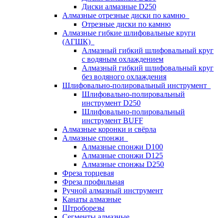
Диски алмазные D250
Алмазные отрезные диски по камню
Отрезные диски по камню
Алмазные гибкие шлифовальные круги
(АГШК)
Алмазный гибкий шлифовальный круг
с водяным охлаждением
Алмазный гибкий шлифовальный круг
без водяного охлаждения
Шлифовально-полировальный инструмент
Шлифовально-полировальный
инструмент D250
Шлифовально-полировальный
инструмент BUFF
Алмазные коронки и свёрла
Алмазные спонжи
Алмазные спонжи D100
Алмазные спонжи D125
Алмазные спонжы D250
Фреза торцевая
Фреза профильная
Ручной алмазный инструмент
Канаты алмазные
Штроборезы
Сегменты алмазные