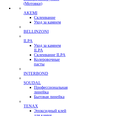
(Мотовки)
AKEMI
Склеивание
Уход за камнем
BELLINZONI
ILPA
Уход за камнем
ILPA
Склеивание ILPA
Колеровочные
пасты
INTERBOND
SOUDAL
Профессиональная
линейка
Бытовая линейка
TENAX
Эпоксидный клей
для камня