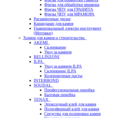
Фрезы для обработки мрамора
Фрезы ЧПУ для ГРАНИТА
Фрезы ЧПУ для МРАМОРА
Расшивочные диски
Карандаши для камня
Гравировальный электро инструмент
(Мотовки)
Химия для камня и строительства
AKEMI
Склеивание
Уход за камнем
BELLINZONI
ILPA
Уход за камнем ILPA
Склеивание ILPA
Колеровочные пасты
INTERBOND
SOUDAL
Профессиональная линейка
Бытовая линейка
TENAX
Эпоксидный клей для камня
Полиэфирный клей для камня
Средства для полировки камня