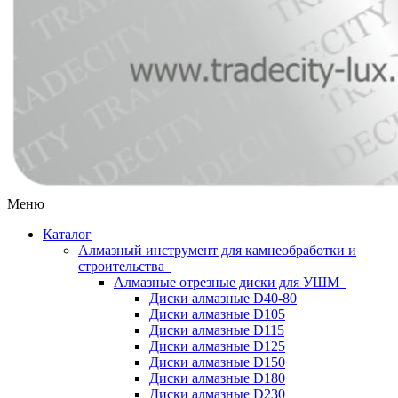
Меню
Каталог
Алмазный инструмент для камнеобработки и
строительства
Алмазные отрезные диски для УШМ
Диски алмазные D40-80
Диски алмазные D105
Диски алмазные D115
Диски алмазные D125
Диски алмазные D150
Диски алмазные D180
Диски алмазные D230