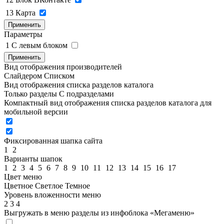
13
Карта
Применить
Параметры
1
C левым блоком
Применить
Вид отображения производителей
Слайдером
Списком
Вид отображения списка разделов каталога
Только разделы
С подразделами
Компактный вид отображения списка разделов каталога для
мобильной версии
Фиксированная шапка сайта
1
2
Варианты шапок
1
2
3
4
5
6
7
8
9
10
11
12
13
14
15
16
17
Цвет меню
Цветное
Светлое
Темное
Уровень вложенности меню
2
3
4
Выгружать в меню разделы из инфоблока «Мегаменю»