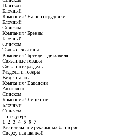
Плиткой
Блочный
Компания \ Наши сотрудники
Блочный
Списком
Компания \ Бренды
Блочный
Списком
Только логотипы
Компания \ Бренды - детальная
Связанные товары
Связанные разделы
Разделы и товары
Вид каталога
Компания \ Вакансии
Аккордеон
Списком
Компания \ Лицензии
Блочный
Списком
Тип футера
1
2
3
4
5
6
7
Расположение рекламных баннеров
Сверху над шапкой