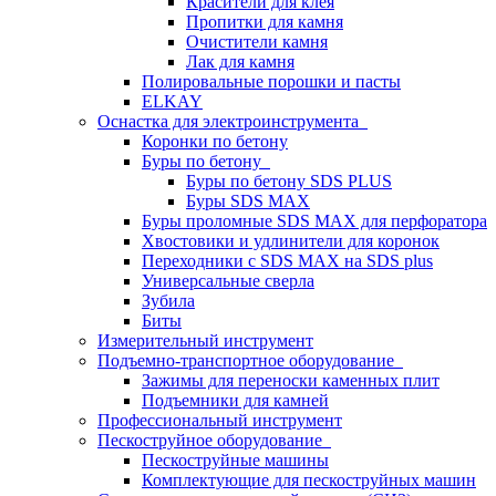
Красители для клея
Пропитки для камня
Очистители камня
Лак для камня
Полировальные порошки и пасты
ELKAY
Оснастка для электроинструмента
Коронки по бетону
Буры по бетону
Буры по бетону SDS PLUS
Буры SDS MAX
Буры проломные SDS MAX для перфоратора
Хвостовики и удлинители для коронок
Переходники с SDS MAX на SDS plus
Универсальные сверла
Зубила
Биты
Измерительный инструмент
Подъемно-транспортное оборудование
Зажимы для переноски каменных плит
Подъемники для камней
Профессиональный инструмент
Пескоструйное оборудование
Пескоструйные машины
Комплектующие для пескоструйных машин