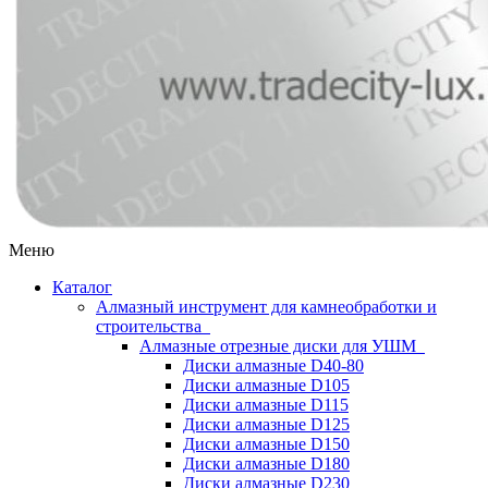
Меню
Каталог
Алмазный инструмент для камнеобработки и
строительства
Алмазные отрезные диски для УШМ
Диски алмазные D40-80
Диски алмазные D105
Диски алмазные D115
Диски алмазные D125
Диски алмазные D150
Диски алмазные D180
Диски алмазные D230