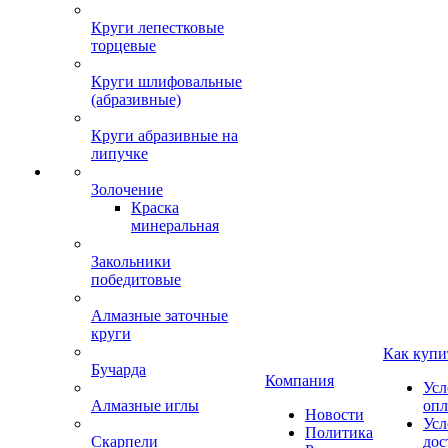
Круги лепестковые
торцевые
Круги шлифовальные
(абразивные)
Круги абразивные на
липучке
Золочение
Краска
минеральная
Закольники
победитовые
Алмазные заточные
круги
Как купи
Бучарда
Компания
Усл
Алмазные иглы
опл
Новости
Усл
Политика
Скарпели
дос