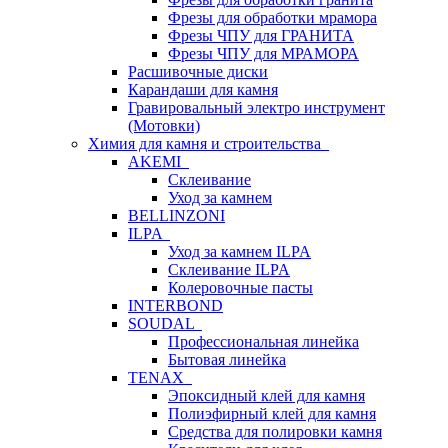
Фрезы для обработки мрамора
Фрезы ЧПУ для ГРАНИТА
Фрезы ЧПУ для МРАМОРА
Расшивочные диски
Карандаши для камня
Гравировальный электро инструмент
(Мотовки)
Химия для камня и строительства
AKEMI
Склеивание
Уход за камнем
BELLINZONI
ILPA
Уход за камнем ILPA
Склеивание ILPA
Колеровочные пасты
INTERBOND
SOUDAL
Профессиональная линейка
Бытовая линейка
TENAX
Эпоксидный клей для камня
Полиэфирный клей для камня
Средства для полировки камня