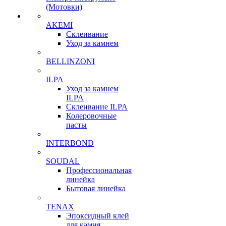
(Мотовки)
AKEMI
Склеивание
Уход за камнем
BELLINZONI
ILPA
Уход за камнем
ILPA
Склеивание ILPA
Колеровочные
пасты
INTERBOND
SOUDAL
Профессиональная
линейка
Бытовая линейка
TENAX
Эпоксидный клей
для камня