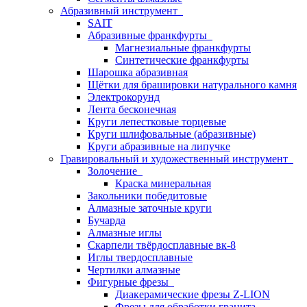
Абразивный инструмент
SAIT
Абразивные франкфурты
Магнезиальные франкфурты
Синтетические франкфурты
Шарошка абразивная
Щётки для брашировки натурального камня
Электрокорунд
Лента бесконечная
Круги лепестковые торцевые
Круги шлифовальные (абразивные)
Круги абразивные на липучке
Гравировальный и художественный инструмент
Золочение
Краска минеральная
Закольники победитовые
Алмазные заточные круги
Бучарда
Алмазные иглы
Скарпели твёрдосплавные вк-8
Иглы твердосплавные
Чертилки алмазные
Фигурные фрезы
Диакерамические фрезы Z-LION
Фрезы для обработки гранита