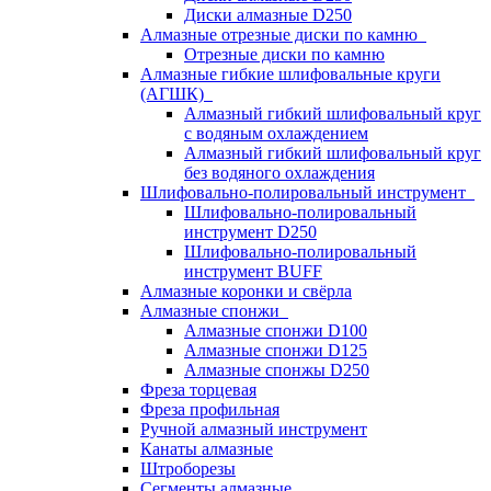
Диски алмазные D250
Алмазные отрезные диски по камню
Отрезные диски по камню
Алмазные гибкие шлифовальные круги
(АГШК)
Алмазный гибкий шлифовальный круг
с водяным охлаждением
Алмазный гибкий шлифовальный круг
без водяного охлаждения
Шлифовально-полировальный инструмент
Шлифовально-полировальный
инструмент D250
Шлифовально-полировальный
инструмент BUFF
Алмазные коронки и свёрла
Алмазные спонжи
Алмазные спонжи D100
Алмазные спонжи D125
Алмазные спонжы D250
Фреза торцевая
Фреза профильная
Ручной алмазный инструмент
Канаты алмазные
Штроборезы
Сегменты алмазные