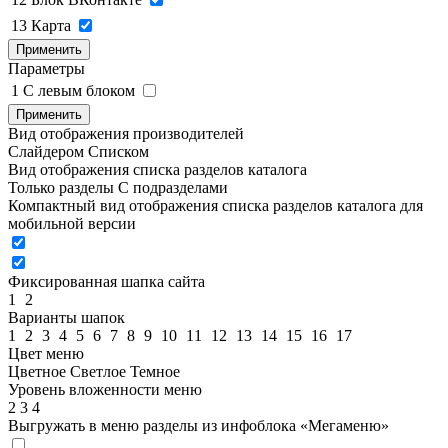
13
Карта
Применить
Параметры
1
C левым блоком
Применить
Вид отображения производителей
Слайдером
Списком
Вид отображения списка разделов каталога
Только разделы
С подразделами
Компактный вид отображения списка разделов каталога для
мобильной версии
Фиксированная шапка сайта
1
2
Варианты шапок
1
2
3
4
5
6
7
8
9
10
11
12
13
14
15
16
17
Цвет меню
Цветное
Светлое
Темное
Уровень вложенности меню
2
3
4
Выгружать в меню разделы из инфоблока «Мегаменю»