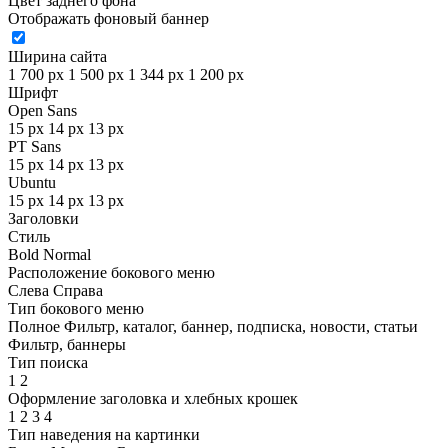
Цвет заднего фона
Отображать фоновый баннер
Ширина сайта
1 700 px
1 500 px
1 344 px
1 200 px
Шрифт
Open Sans
15 px
14 px
13 px
PT Sans
15 px
14 px
13 px
Ubuntu
15 px
14 px
13 px
Заголовки
Стиль
Bold
Normal
Расположение бокового меню
Слева
Справа
Тип бокового меню
Полное
Фильтр, каталог, баннер, подписка, новости, статьи
Фильтр, баннеры
Тип поиска
1
2
Оформление заголовка и хлебных крошек
1
2
3
4
Тип наведения на картинки