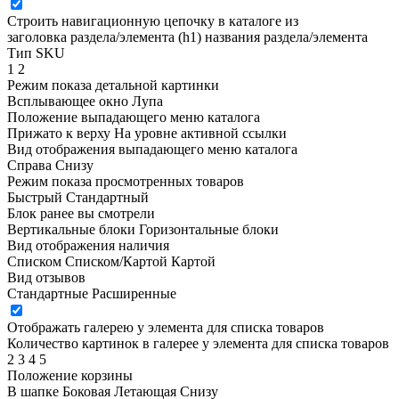
Строить навигационную цепочку в каталоге из
заголовка раздела/элемента (h1)
названия раздела/элемента
Тип SKU
1
2
Режим показа детальной картинки
Всплывающее окно
Лупа
Положение выпадающего меню каталога
Прижато к верху
На уровне активной ссылки
Вид отображения выпадающего меню каталога
Справа
Снизу
Режим показа просмотренных товаров
Быстрый
Стандартный
Блок ранее вы смотрели
Вертикальные блоки
Горизонтальные блоки
Вид отображения наличия
Списком
Списком/Картой
Картой
Вид отзывов
Стандартные
Расширенные
Отображать галерею у элемента для списка товаров
Количество картинок в галерее у элемента для списка товаров
2
3
4
5
Положение корзины
В шапке
Боковая
Летающая
Снизу