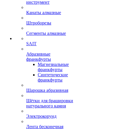
инструмент
Канаты алмазные
Штроборезы
Сегменты алмазные
SAIT
Абразивные
франкфурты
Магнезиальные
франкфурты
Синтетические
франкфурты
Шарошка абразивная
Щётки для брашировки
натурального камня
Электрокорунд
Лента бесконечная