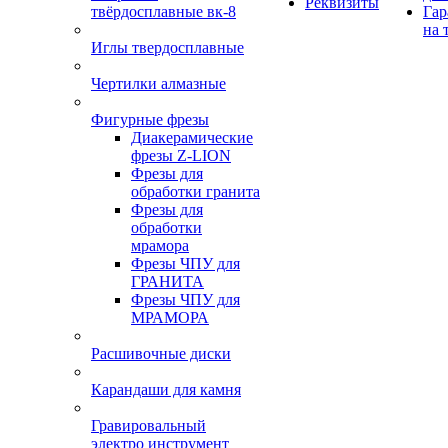
Реквизиты
твёрдосплавные вк-8
Гар
на 
Иглы твердосплавные
Чертилки алмазные
Фигурные фрезы
Диакерамические
фрезы Z-LION
Фрезы для
обработки гранита
Фрезы для
обработки
мрамора
Фрезы ЧПУ для
ГРАНИТА
Фрезы ЧПУ для
МРАМОРА
Расшивочные диски
Карандаши для камня
Гравировальный
электро инструмент