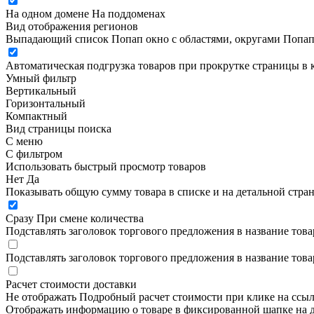
На одном домене
На поддоменах
Вид отображения регионов
Выпадающий список
Попап окно c областями, округами
Попап
Автоматическая подгрузка товаров при прокрутке страницы в 
Умный фильтр
Вертикальный
Горизонтальный
Компактный
Вид страницы поиска
С меню
С фильтром
Использовать быстрый просмотр товаров
Нет
Да
Показывать общую сумму товара в списке и на детальной стра
Сразу
При смене количества
Подставлять заголовок торгового предложения в название това
Подставлять заголовок торгового предложения в название това
Расчет стоимости доставки
Не отображать
Подробный расчет стоимости при клике на ссы
Отображать информацию о товаре в фиксированной шапке на д