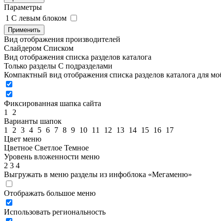
Параметры
1
C левым блоком
Применить
Вид отображения производителей
Слайдером
Списком
Вид отображения списка разделов каталога
Только разделы
С подразделами
Компактный вид отображения списка разделов каталога для м
Фиксированная шапка сайта
1
2
Варианты шапок
1
2
3
4
5
6
7
8
9
10
11
12
13
14
15
16
17
Цвет меню
Цветное
Светлое
Темное
Уровень вложенности меню
2
3
4
Выгружать в меню разделы из инфоблока «Мегаменю»
Отображать большое меню
Использовать региональность