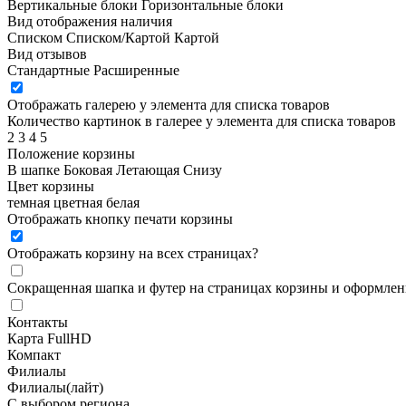
Вертикальные блоки
Горизонтальные блоки
Вид отображения наличия
Списком
Списком/Картой
Картой
Вид отзывов
Стандартные
Расширенные
Отображать галерею у элемента для списка товаров
Количество картинок в галерее у элемента для списка товаров
2
3
4
5
Положение корзины
В шапке
Боковая
Летающая
Снизу
Цвет корзины
темная
цветная
белая
Отображать кнопку печати корзины
Отображать корзину на всех страницах
?
Сокращенная шапка и футер на страницах корзины и оформлени
Контакты
Карта FullHD
Компакт
Филиалы
Филиалы(лайт)
С выбором региона