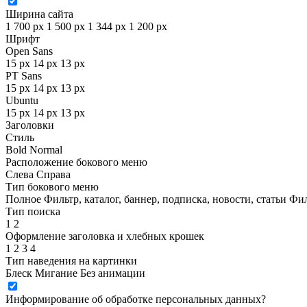
Ширина сайта
1 700 px
1 500 px
1 344 px
1 200 px
Шрифт
Open Sans
15 px
14 px
13 px
PT Sans
15 px
14 px
13 px
Ubuntu
15 px
14 px
13 px
Заголовки
Стиль
Bold
Normal
Расположение бокового меню
Слева
Справа
Тип бокового меню
Полное
Фильтр, каталог, баннер, подписка, новости, статьи
Фил
Тип поиска
1
2
Оформление заголовка и хлебных крошек
1
2
3
4
Тип наведения на картинки
Блеск
Мигание
Без анимации
Информирование об обработке персональных данных
?