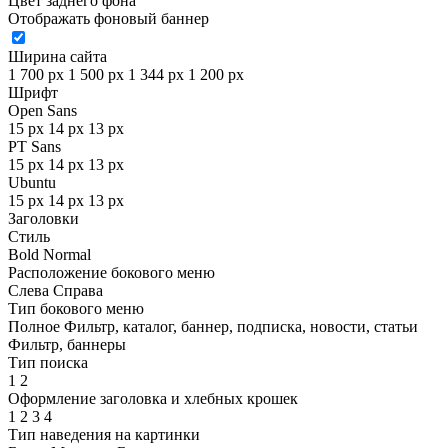
Цвет заднего фона
Отображать фоновый баннер
Ширина сайта
1 700 px
1 500 px
1 344 px
1 200 px
Шрифт
Open Sans
15 px
14 px
13 px
PT Sans
15 px
14 px
13 px
Ubuntu
15 px
14 px
13 px
Заголовки
Стиль
Bold
Normal
Расположение бокового меню
Слева
Справа
Тип бокового меню
Полное
Фильтр, каталог, баннер, подписка, новости, статьи
Фильтр, баннеры
Тип поиска
1
2
Оформление заголовка и хлебных крошек
1
2
3
4
Тип наведения на картинки