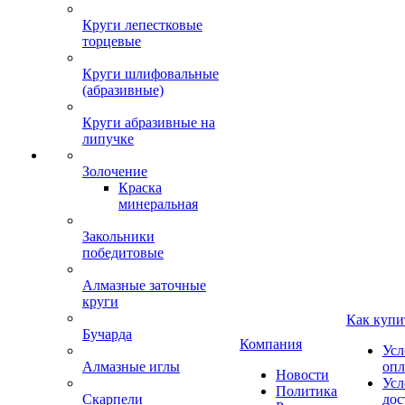
Круги лепестковые
торцевые
Круги шлифовальные
(абразивные)
Круги абразивные на
липучке
Золочение
Краска
минеральная
Закольники
победитовые
Алмазные заточные
круги
Как купи
Бучарда
Компания
Усл
Алмазные иглы
опл
Новости
Усл
Политика
Скарпели
дос