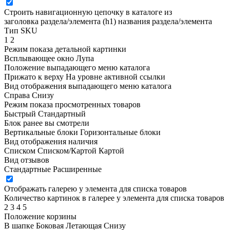
Строить навигационную цепочку в каталоге из
заголовка раздела/элемента (h1)
названия раздела/элемента
Тип SKU
1
2
Режим показа детальной картинки
Всплывающее окно
Лупа
Положение выпадающего меню каталога
Прижато к верху
На уровне активной ссылки
Вид отображения выпадающего меню каталога
Справа
Снизу
Режим показа просмотренных товаров
Быстрый
Стандартный
Блок ранее вы смотрели
Вертикальные блоки
Горизонтальные блоки
Вид отображения наличия
Списком
Списком/Картой
Картой
Вид отзывов
Стандартные
Расширенные
Отображать галерею у элемента для списка товаров
Количество картинок в галерее у элемента для списка товаров
2
3
4
5
Положение корзины
В шапке
Боковая
Летающая
Снизу