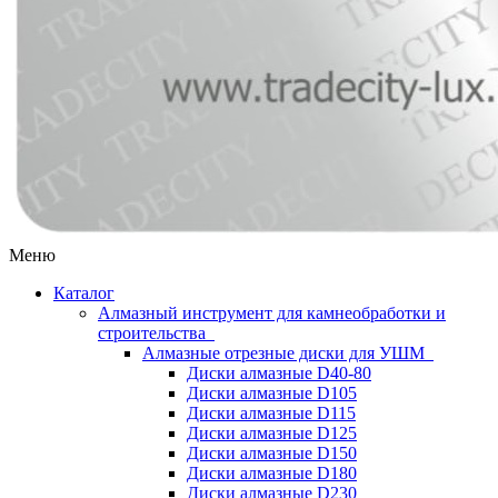
Меню
Каталог
Алмазный инструмент для камнеобработки и
строительства
Алмазные отрезные диски для УШМ
Диски алмазные D40-80
Диски алмазные D105
Диски алмазные D115
Диски алмазные D125
Диски алмазные D150
Диски алмазные D180
Диски алмазные D230