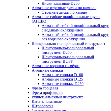
Диски алмазные D250
Алмазные отрезные диски по камню
Отрезные диски по камню
Алмазные гибкие шлифовальные круги
(АГШК)
Алмазный гибкий шлифовальный круг
с водяным охлаждением
Алмазный гибкий шлифовальный круг
без водяного охлаждения
Шлифовально-полировальный инструмент
Шлифовально-полировальный
инструмент D250
Шлифовально-полировальный
инструмент BUFF
Алмазные коронки и свёрла
Алмазные спонжи
Алмазные спонжи D100
Алмазные спонжи D125
Алмазные спонжы D250
Фреза торцевая
Фреза профильная
Ручной алмазный инструмент
Канаты алмазные
Штроборезы
Сегменты алмазные