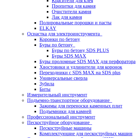
Красители для клея
Пропитки для камня
Очистители камня
Лак для камня
Полировальные порошки и пасты
ELKAY
Оснастка для электроинструмента
Коронки по бетону
Буры по бетону
Буры по бетону SDS PLUS
Буры SDS MAX
Буры проломные SDS MAX для перфоратора
Хвостовики и удлинители для коронок
Переходники с SDS MAX на SDS plus
Универсальные сверла
Зубила
Биты
Измерительный инструмент
Подъемно-транспортное оборудование
Зажимы для переноски каменных плит
Подъемники для камней
Профессиональный инструмент
Пескоструйное оборудование
Пескоструйные машины
Комплектующие для пескоструйных машин