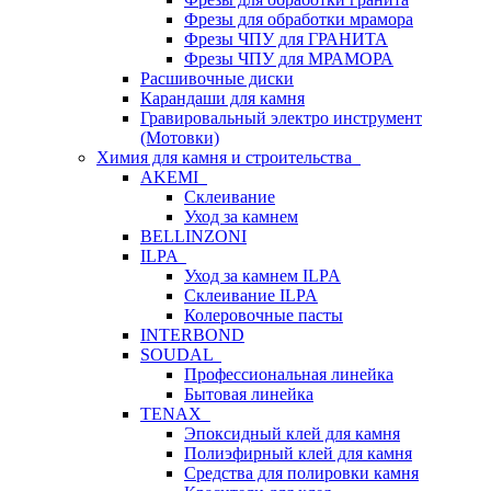
Фрезы для обработки мрамора
Фрезы ЧПУ для ГРАНИТА
Фрезы ЧПУ для МРАМОРА
Расшивочные диски
Карандаши для камня
Гравировальный электро инструмент
(Мотовки)
Химия для камня и строительства
AKEMI
Склеивание
Уход за камнем
BELLINZONI
ILPA
Уход за камнем ILPA
Склеивание ILPA
Колеровочные пасты
INTERBOND
SOUDAL
Профессиональная линейка
Бытовая линейка
TENAX
Эпоксидный клей для камня
Полиэфирный клей для камня
Средства для полировки камня