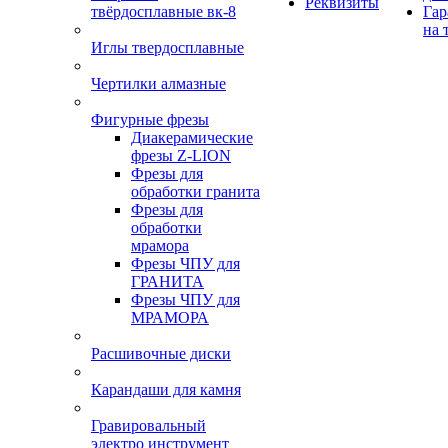
Реквизиты
твёрдосплавные вк-8
Гар
на 
Иглы твердосплавные
Чертилки алмазные
Фигурные фрезы
Диакерамические
фрезы Z-LION
Фрезы для
обработки гранита
Фрезы для
обработки
мрамора
Фрезы ЧПУ для
ГРАНИТА
Фрезы ЧПУ для
МРАМОРА
Расшивочные диски
Карандаши для камня
Гравировальный
электро инструмент