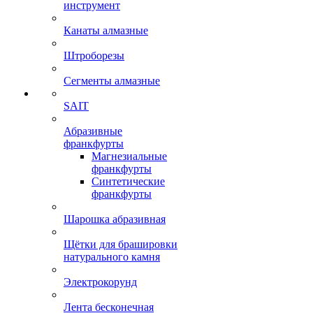
инструмент
Канаты алмазные
Штроборезы
Сегменты алмазные
SAIT
Абразивные
франкфурты
Магнезиальные
франкфурты
Синтетические
франкфурты
Шарошка абразивная
Щётки для брашировки
натурального камня
Электрокорунд
Лента бесконечная