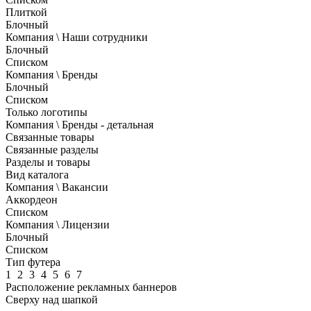
Плиткой
Блочный
Компания \ Наши сотрудники
Блочный
Списком
Компания \ Бренды
Блочный
Списком
Только логотипы
Компания \ Бренды - детальная
Связанные товары
Связанные разделы
Разделы и товары
Вид каталога
Компания \ Вакансии
Аккордеон
Списком
Компания \ Лицензии
Блочный
Списком
Тип футера
1
2
3
4
5
6
7
Расположение рекламных баннеров
Сверху над шапкой