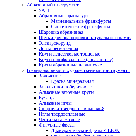
Абразивный инструмент
SAIT
Абразивные франкфурты
Магнезиальные франкфурты
Синтетические франкфурты
Шарошка абразивная
Щётки для брашировки натурального камня
Электрокорунд
Лента бесконечная
Круги лепестковые торцевые
Круги шлифовальные (абразивные)
Круги абразивные на липучке
Гравировальный и художественный инструмент
Золочение
Краска минеральная
Закольники победитовые
Алмазные заточные круги
Бучарда
Алмазные иглы
Скарпели твёрдосплавные вк-8
Иглы твердосплавные
Чертилки алмазные
Фигурные фрезы
Диакерамические фрезы Z-LION
Фрезы для обработки гранита