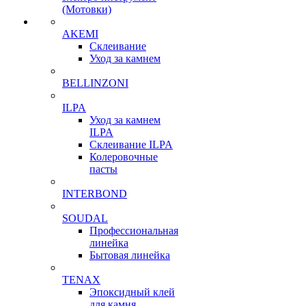
(Мотовки)
AKEMI
Склеивание
Уход за камнем
BELLINZONI
ILPA
Уход за камнем
ILPA
Склеивание ILPA
Колеровочные
пасты
INTERBOND
SOUDAL
Профессиональная
линейка
Бытовая линейка
TENAX
Эпоксидный клей
для камня