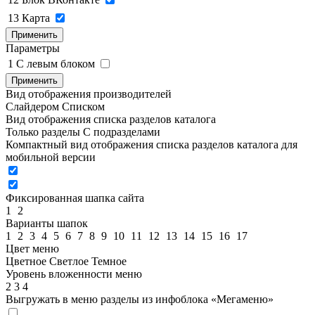
13
Карта
Применить
Параметры
1
C левым блоком
Применить
Вид отображения производителей
Слайдером
Списком
Вид отображения списка разделов каталога
Только разделы
С подразделами
Компактный вид отображения списка разделов каталога для
мобильной версии
Фиксированная шапка сайта
1
2
Варианты шапок
1
2
3
4
5
6
7
8
9
10
11
12
13
14
15
16
17
Цвет меню
Цветное
Светлое
Темное
Уровень вложенности меню
2
3
4
Выгружать в меню разделы из инфоблока «Мегаменю»