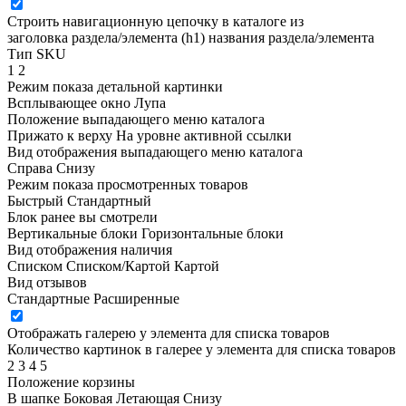
Строить навигационную цепочку в каталоге из
заголовка раздела/элемента (h1)
названия раздела/элемента
Тип SKU
1
2
Режим показа детальной картинки
Всплывающее окно
Лупа
Положение выпадающего меню каталога
Прижато к верху
На уровне активной ссылки
Вид отображения выпадающего меню каталога
Справа
Снизу
Режим показа просмотренных товаров
Быстрый
Стандартный
Блок ранее вы смотрели
Вертикальные блоки
Горизонтальные блоки
Вид отображения наличия
Списком
Списком/Картой
Картой
Вид отзывов
Стандартные
Расширенные
Отображать галерею у элемента для списка товаров
Количество картинок в галерее у элемента для списка товаров
2
3
4
5
Положение корзины
В шапке
Боковая
Летающая
Снизу