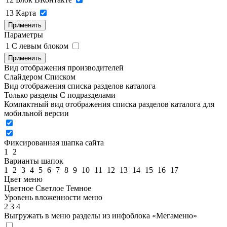
13
Карта
Применить
Параметры
1
C левым блоком
Применить
Вид отображения производителей
Слайдером
Списком
Вид отображения списка разделов каталога
Только разделы
С подразделами
Компактный вид отображения списка разделов каталога для
мобильной версии
Фиксированная шапка сайта
1
2
Варианты шапок
1
2
3
4
5
6
7
8
9
10
11
12
13
14
15
16
17
Цвет меню
Цветное
Светлое
Темное
Уровень вложенности меню
2
3
4
Выгружать в меню разделы из инфоблока «Мегаменю»