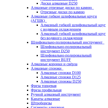
Диски алмазные D250
Алмазные отрезные диски по камню
Отрезные диски по камню
Алмазные гибкие шлифовальные круги
(АГШК)
Алмазный гибкий шлифовальный круг
с водяным охлаждением
Алмазный гибкий шлифовальный круг
без водяного охлаждения
Шлифовально-полировальный инструмент
Шлифовально-полировальный
инструмент D250
Шлифовально-полировальный
инструмент BUFF
Алмазные коронки и свёрла
Алмазные спонжи
Алмазные спонжи D100
Алмазные спонжи D125
Алмазные спонжы D250
Фреза торцевая
Фреза профильная
Ручной алмазный инструмент
Канаты алмазные
Штроборезы
Сегменты алмазные