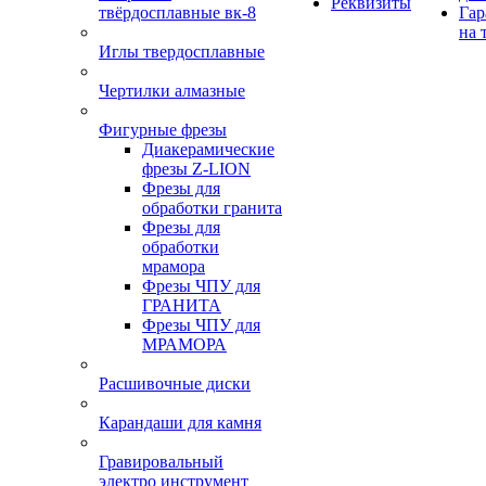
Реквизиты
твёрдосплавные вк-8
Гар
на 
Иглы твердосплавные
Чертилки алмазные
Фигурные фрезы
Диакерамические
фрезы Z-LION
Фрезы для
обработки гранита
Фрезы для
обработки
мрамора
Фрезы ЧПУ для
ГРАНИТА
Фрезы ЧПУ для
МРАМОРА
Расшивочные диски
Карандаши для камня
Гравировальный
электро инструмент