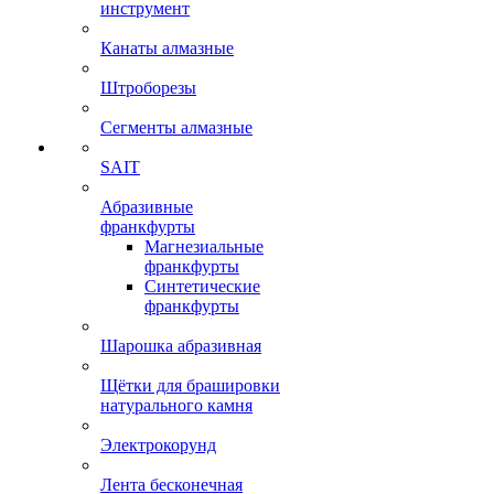
инструмент
Канаты алмазные
Штроборезы
Сегменты алмазные
SAIT
Абразивные
франкфурты
Магнезиальные
франкфурты
Синтетические
франкфурты
Шарошка абразивная
Щётки для брашировки
натурального камня
Электрокорунд
Лента бесконечная