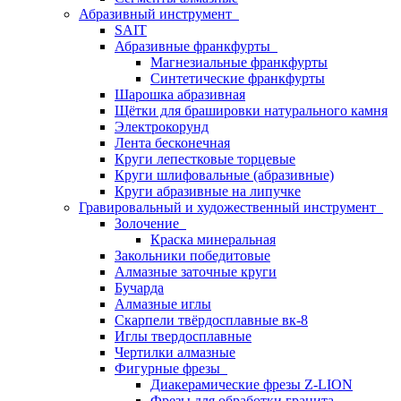
Абразивный инструмент
SAIT
Абразивные франкфурты
Магнезиальные франкфурты
Синтетические франкфурты
Шарошка абразивная
Щётки для брашировки натурального камня
Электрокорунд
Лента бесконечная
Круги лепестковые торцевые
Круги шлифовальные (абразивные)
Круги абразивные на липучке
Гравировальный и художественный инструмент
Золочение
Краска минеральная
Закольники победитовые
Алмазные заточные круги
Бучарда
Алмазные иглы
Скарпели твёрдосплавные вк-8
Иглы твердосплавные
Чертилки алмазные
Фигурные фрезы
Диакерамические фрезы Z-LION
Фрезы для обработки гранита