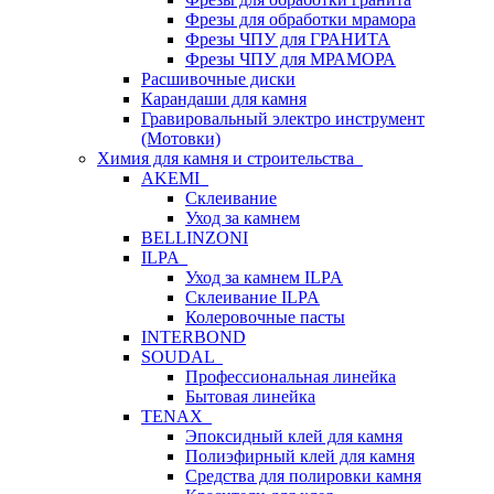
Фрезы для обработки мрамора
Фрезы ЧПУ для ГРАНИТА
Фрезы ЧПУ для МРАМОРА
Расшивочные диски
Карандаши для камня
Гравировальный электро инструмент
(Мотовки)
Химия для камня и строительства
AKEMI
Склеивание
Уход за камнем
BELLINZONI
ILPA
Уход за камнем ILPA
Склеивание ILPA
Колеровочные пасты
INTERBOND
SOUDAL
Профессиональная линейка
Бытовая линейка
TENAX
Эпоксидный клей для камня
Полиэфирный клей для камня
Средства для полировки камня