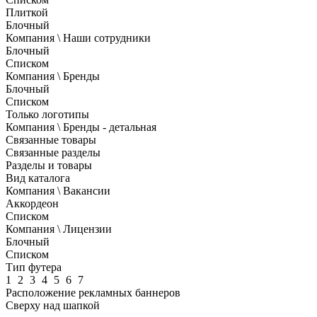
Плиткой
Блочный
Компания \ Наши сотрудники
Блочный
Списком
Компания \ Бренды
Блочный
Списком
Только логотипы
Компания \ Бренды - детальная
Связанные товары
Связанные разделы
Разделы и товары
Вид каталога
Компания \ Вакансии
Аккордеон
Списком
Компания \ Лицензии
Блочный
Списком
Тип футера
1
2
3
4
5
6
7
Расположение рекламных баннеров
Сверху над шапкой