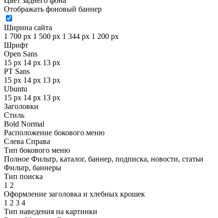
Цвет заднего фона
Отображать фоновый баннер
Ширина сайта
1 700 px
1 500 px
1 344 px
1 200 px
Шрифт
Open Sans
15 px
14 px
13 px
PT Sans
15 px
14 px
13 px
Ubuntu
15 px
14 px
13 px
Заголовки
Стиль
Bold
Normal
Расположение бокового меню
Слева
Справа
Тип бокового меню
Полное
Фильтр, каталог, баннер, подписка, новости, статьи
Фильтр, баннеры
Тип поиска
1
2
Оформление заголовка и хлебных крошек
1
2
3
4
Тип наведения на картинки