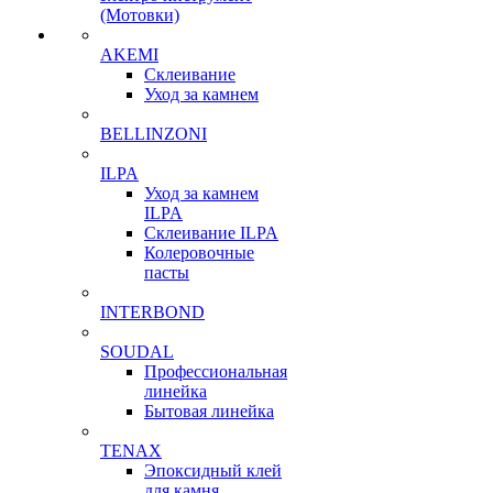
(Мотовки)
AKEMI
Склеивание
Уход за камнем
BELLINZONI
ILPA
Уход за камнем
ILPA
Склеивание ILPA
Колеровочные
пасты
INTERBOND
SOUDAL
Профессиональная
линейка
Бытовая линейка
TENAX
Эпоксидный клей
для камня