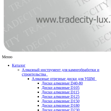
Меню
Каталог
Алмазный инструмент для камнеобработки и
строительства
Алмазные отрезные диски для УШМ
Диски алмазные D40-80
Диски алмазные D105
Диски алмазные D115
Диски алмазные D125
Диски алмазные D150
Диски алмазные D180
Диски алмазные D230