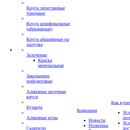
Круги лепестковые
торцевые
Круги шлифовальные
(абразивные)
Круги абразивные на
липучке
Золочение
Краска
минеральная
Закольники
победитовые
Алмазные заточные
круги
Как купи
Бучарда
Компания
Усл
Алмазные иглы
опл
Новости
Усл
Политика
Скарпели
дос