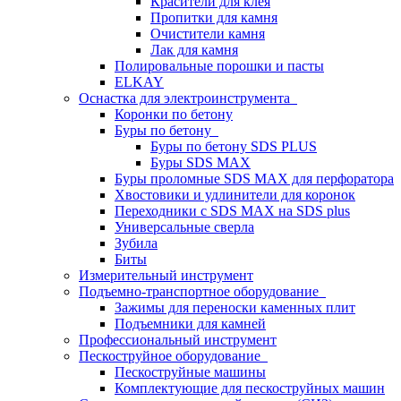
Красители для клея
Пропитки для камня
Очистители камня
Лак для камня
Полировальные порошки и пасты
ELKAY
Оснастка для электроинструмента
Коронки по бетону
Буры по бетону
Буры по бетону SDS PLUS
Буры SDS MAX
Буры проломные SDS MAX для перфоратора
Хвостовики и удлинители для коронок
Переходники с SDS MAX на SDS plus
Универсальные сверла
Зубила
Биты
Измерительный инструмент
Подъемно-транспортное оборудование
Зажимы для переноски каменных плит
Подъемники для камней
Профессиональный инструмент
Пескоструйное оборудование
Пескоструйные машины
Комплектующие для пескоструйных машин