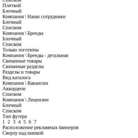
Плиткой
Блочный
Компания \ Наши сотрудники
Блочный
Списком
Компания \ Бренды
Блочный
Списком
Только логотипы
Компания \ Бренды - детальная
Связанные товары
Связанные разделы
Разделы и товары
Вид каталога
Компания \ Вакансии
Аккордеон
Списком
Компания \ Лицензии
Блочный
Списком
Тип футера
1
2
3
4
5
6
7
Расположение рекламных баннеров
Сверху над шапкой