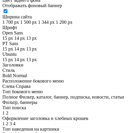
Цвет заднего фона
Отображать фоновый баннер
Ширина сайта
1 700 px
1 500 px
1 344 px
1 200 px
Шрифт
Open Sans
15 px
14 px
13 px
PT Sans
15 px
14 px
13 px
Ubuntu
15 px
14 px
13 px
Заголовки
Стиль
Bold
Normal
Расположение бокового меню
Слева
Справа
Тип бокового меню
Полное
Фильтр, каталог, баннер, подписка, новости, статьи
Фильтр, баннеры
Тип поиска
1
2
Оформление заголовка и хлебных крошек
1
2
3
4
Тип наведения на картинки