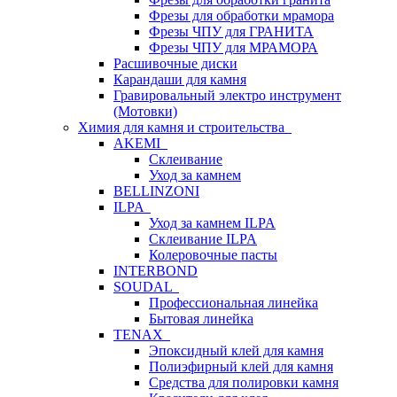
Фрезы для обработки мрамора
Фрезы ЧПУ для ГРАНИТА
Фрезы ЧПУ для МРАМОРА
Расшивочные диски
Карандаши для камня
Гравировальный электро инструмент
(Мотовки)
Химия для камня и строительства
AKEMI
Склеивание
Уход за камнем
BELLINZONI
ILPA
Уход за камнем ILPA
Склеивание ILPA
Колеровочные пасты
INTERBOND
SOUDAL
Профессиональная линейка
Бытовая линейка
TENAX
Эпоксидный клей для камня
Полиэфирный клей для камня
Средства для полировки камня