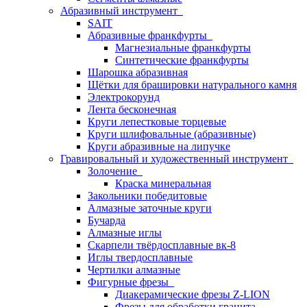
Абразивный инструмент
SAIT
Абразивные франкфурты
Магнезиальные франкфурты
Синтетические франкфурты
Шарошка абразивная
Щётки для брашировки натурального камня
Электрокорунд
Лента бесконечная
Круги лепестковые торцевые
Круги шлифовальные (абразивные)
Круги абразивные на липучке
Гравировальный и художественный инструмент
Золочение
Краска минеральная
Закольники победитовые
Алмазные заточные круги
Бучарда
Алмазные иглы
Скарпели твёрдосплавные вк-8
Иглы твердосплавные
Чертилки алмазные
Фигурные фрезы
Диакерамические фрезы Z-LION
Фрезы для обработки гранита