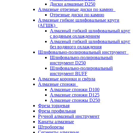
Диски алмазные D250
Алмазные отрезные диски по камню
Отрезные диски по камню
Алмазные гибкие шлифовальные круги
(АГШК)
Алмазный гибкий шлифовальный круг
с водяным охлаждением
Алмазный гибкий шлифовальный круг
без водяного охлаждения
Шлифовально-полировальный инструмент
Шлифовально-полировальный
инструмент D250
Шлифовально-полировальный
инструмент BUFF
Алмазные коронки и свёрла
Алмазные спонжи
Алмазные спонжи D100
Алмазные спонжи D125
Алмазные спонжы D250
Фреза торцевая
Фреза профильная
Ручной алмазный инструмент
Канаты алмазные
Штроборезы
Сегменты алмазные