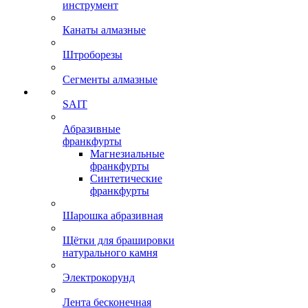
инструмент
Канаты алмазные
Штроборезы
Сегменты алмазные
SAIT
Абразивные
франкфурты
Магнезиальные
франкфурты
Синтетические
франкфурты
Шарошка абразивная
Щётки для брашировки
натурального камня
Электрокорунд
Лента бесконечная