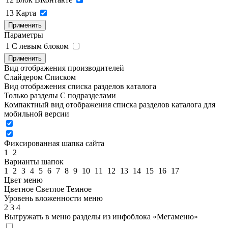
13
Карта
Применить
Параметры
1
C левым блоком
Применить
Вид отображения производителей
Слайдером
Списком
Вид отображения списка разделов каталога
Только разделы
С подразделами
Компактный вид отображения списка разделов каталога для
мобильной версии
Фиксированная шапка сайта
1
2
Варианты шапок
1
2
3
4
5
6
7
8
9
10
11
12
13
14
15
16
17
Цвет меню
Цветное
Светлое
Темное
Уровень вложенности меню
2
3
4
Выгружать в меню разделы из инфоблока «Мегаменю»