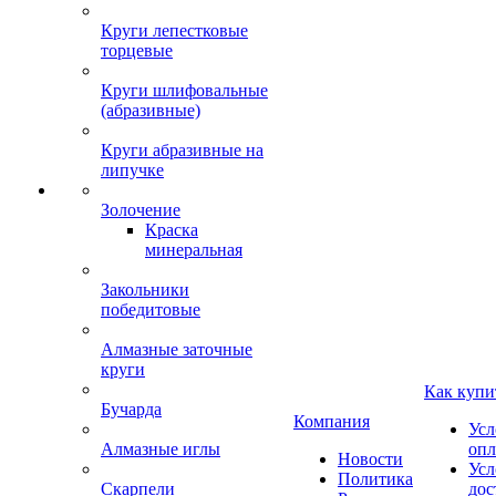
Круги лепестковые
торцевые
Круги шлифовальные
(абразивные)
Круги абразивные на
липучке
Золочение
Краска
минеральная
Закольники
победитовые
Алмазные заточные
круги
Как купи
Бучарда
Компания
Усл
Алмазные иглы
опл
Новости
Усл
Политика
Скарпели
дос