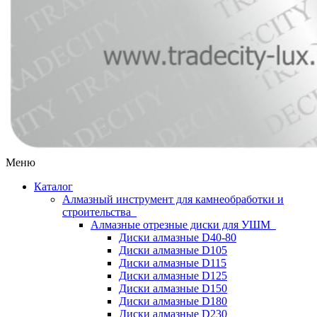
Меню
Каталог
Алмазный инструмент для камнеобработки и
строительства
Алмазные отрезные диски для УШМ
Диски алмазные D40-80
Диски алмазные D105
Диски алмазные D115
Диски алмазные D125
Диски алмазные D150
Диски алмазные D180
Диски алмазные D230