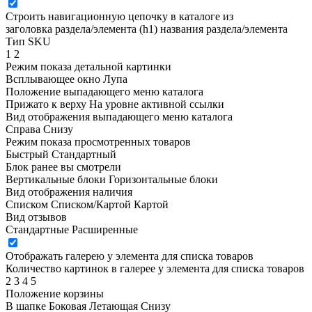
Строить навигационную цепочку в каталоге из
заголовка раздела/элемента (h1)
названия раздела/элемента
Тип SKU
1
2
Режим показа детальной картинки
Всплывающее окно
Лупа
Положение выпадающего меню каталога
Прижато к верху
На уровне активной ссылки
Вид отображения выпадающего меню каталога
Справа
Снизу
Режим показа просмотренных товаров
Быстрый
Стандартный
Блок ранее вы смотрели
Вертикальные блоки
Горизонтальные блоки
Вид отображения наличия
Списком
Списком/Картой
Картой
Вид отзывов
Стандартные
Расширенные
Отображать галерею у элемента для списка товаров
Количество картинок в галерее у элемента для списка товаров
2
3
4
5
Положение корзины
В шапке
Боковая
Летающая
Снизу