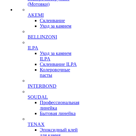
(Мотовки)
AKEMI
Склеивание
Уход за камнем
BELLINZONI
ILPA
Уход за камнем
ILPA
Склеивание ILPA
Колеровочные
пасты
INTERBOND
SOUDAL
Профессиональная
линейка
Бытовая линейка
TENAX
Эпоксидный клей
для камня