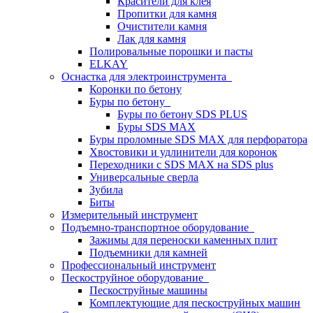
Красители для клея
Пропитки для камня
Очистители камня
Лак для камня
Полировальные порошки и пасты
ELKAY
Оснастка для электроинструмента
Коронки по бетону
Буры по бетону
Буры по бетону SDS PLUS
Буры SDS MAX
Буры проломные SDS MAX для перфоратора
Хвостовики и удлинители для коронок
Переходники с SDS MAX на SDS plus
Универсальные сверла
Зубила
Биты
Измерительный инструмент
Подъемно-транспортное оборудование
Зажимы для переноски каменных плит
Подъемники для камней
Профессиональный инструмент
Пескоструйное оборудование
Пескоструйные машины
Комплектующие для пескоструйных машин