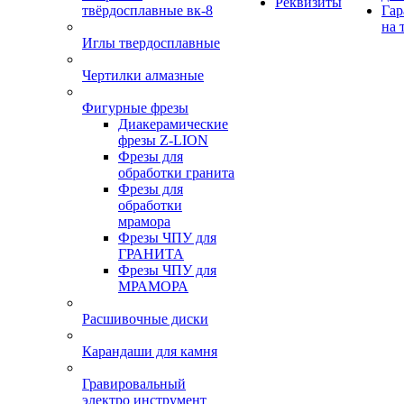
Реквизиты
твёрдосплавные вк-8
Гар
на 
Иглы твердосплавные
Чертилки алмазные
Фигурные фрезы
Диакерамические
фрезы Z-LION
Фрезы для
обработки гранита
Фрезы для
обработки
мрамора
Фрезы ЧПУ для
ГРАНИТА
Фрезы ЧПУ для
МРАМОРА
Расшивочные диски
Карандаши для камня
Гравировальный
электро инструмент