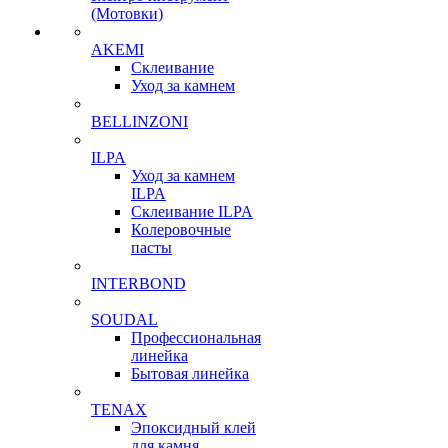
(Мотовки)
AKEMI
Склеивание
Уход за камнем
BELLINZONI
ILPA
Уход за камнем
ILPA
Склеивание ILPA
Колеровочные
пасты
INTERBOND
SOUDAL
Профессиональная
линейка
Бытовая линейка
TENAX
Эпоксидный клей
для камня