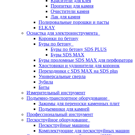
Красители для клея
Пропитки для камня
Очистители камня
Лак для камня
Полировальные порошки и пасты
ELKAY
Оснастка для электроинструмента
Коронки по бетону
Буры по бетону
Буры по бетону SDS PLUS
Буры SDS MAX
Буры проломные SDS MAX для перфоратора
Хвостовики и удлинители для коронок
Переходники с SDS MAX на SDS plus
Универсальные сверла
Зубила
Биты
Измерительный инструмент
Подъемно-транспортное оборудование
Зажимы для переноски каменных плит
Подъемники для камней
Профессиональный инструмент
Пескоструйное оборудование
Пескоструйные машины
Комплектующие для пескоструйных машин