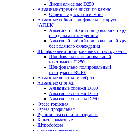
Диски алмазные D250
Алмазные отрезные диски по камню
Отрезные диски по камню
Алмазные гибкие шлифовальные круги
(АГШК)
Алмазный гибкий шлифовальный круг
с водяным охлаждением
Алмазный гибкий шлифовальный круг
без водяного охлаждения
Шлифовально-полировальный инструмент
Шлифовально-полировальный
инструмент D250
Шлифовально-полировальный
инструмент BUFF
Алмазные коронки и свёрла
Алмазные спонжи
Алмазные спонжи D100
Алмазные спонжи D125
Алмазные спонжы D250
Фреза торцевая
Фреза профильная
Ручной алмазный инструмент
Канаты алмазные
Штроборезы
Сегменты алмазные