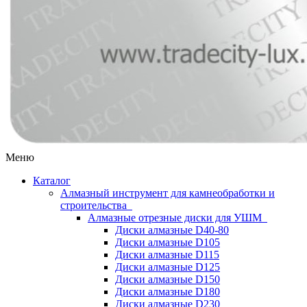
Меню
Каталог
Алмазный инструмент для камнеобработки и
строительства
Алмазные отрезные диски для УШМ
Диски алмазные D40-80
Диски алмазные D105
Диски алмазные D115
Диски алмазные D125
Диски алмазные D150
Диски алмазные D180
Диски алмазные D230