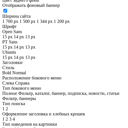
Цвет заднего фона
Отображать фоновый баннер
Ширина сайта
1 700 px
1 500 px
1 344 px
1 200 px
Шрифт
Open Sans
15 px
14 px
13 px
PT Sans
15 px
14 px
13 px
Ubuntu
15 px
14 px
13 px
Заголовки
Стиль
Bold
Normal
Расположение бокового меню
Слева
Справа
Тип бокового меню
Полное
Фильтр, каталог, баннер, подписка, новости, статьи
Фильтр, баннеры
Тип поиска
1
2
Оформление заголовка и хлебных крошек
1
2
3
4
Тип наведения на картинки