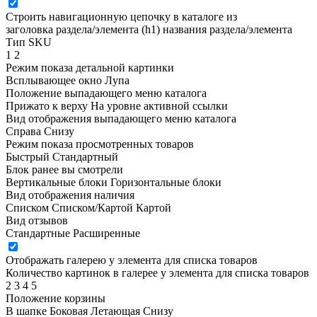
Строить навигационную цепочку в каталоге из
заголовка раздела/элемента (h1)
названия раздела/элемента
Тип SKU
1
2
Режим показа детальной картинки
Всплывающее окно
Лупа
Положение выпадающего меню каталога
Прижато к верху
На уровне активной ссылки
Вид отображения выпадающего меню каталога
Справа
Снизу
Режим показа просмотренных товаров
Быстрый
Стандартный
Блок ранее вы смотрели
Вертикальные блоки
Горизонтальные блоки
Вид отображения наличия
Списком
Списком/Картой
Картой
Вид отзывов
Стандартные
Расширенные
Отображать галерею у элемента для списка товаров
Количество картинок в галерее у элемента для списка товаров
2
3
4
5
Положение корзины
В шапке
Боковая
Летающая
Снизу