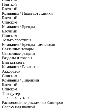
Плиткой
Блочный
Компания \ Наши сотрудники
Блочный
Списком
Компания \ Бренды
Блочный
Списком
Только логотипы
Компания \ Бренды - детальная
Связанные товары
Связанные разделы
Разделы и товары
Вид каталога
Компания \ Вакансии
Аккордеон
Списком
Компания \ Лицензии
Блочный
Списком
Тип футера
1
2
3
4
5
6
7
Расположение рекламных баннеров
Сверху над шапкой