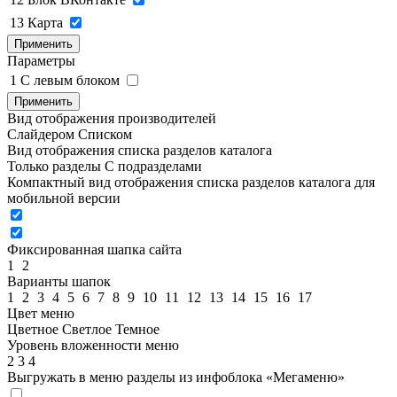
13
Карта
Применить
Параметры
1
C левым блоком
Применить
Вид отображения производителей
Слайдером
Списком
Вид отображения списка разделов каталога
Только разделы
С подразделами
Компактный вид отображения списка разделов каталога для
мобильной версии
Фиксированная шапка сайта
1
2
Варианты шапок
1
2
3
4
5
6
7
8
9
10
11
12
13
14
15
16
17
Цвет меню
Цветное
Светлое
Темное
Уровень вложенности меню
2
3
4
Выгружать в меню разделы из инфоблока «Мегаменю»