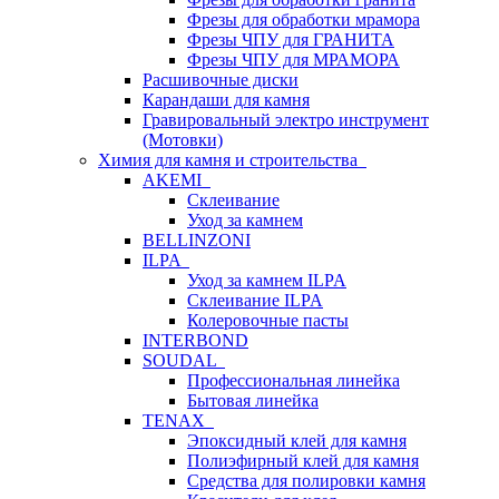
Фрезы для обработки мрамора
Фрезы ЧПУ для ГРАНИТА
Фрезы ЧПУ для МРАМОРА
Расшивочные диски
Карандаши для камня
Гравировальный электро инструмент
(Мотовки)
Химия для камня и строительства
AKEMI
Склеивание
Уход за камнем
BELLINZONI
ILPA
Уход за камнем ILPA
Склеивание ILPA
Колеровочные пасты
INTERBOND
SOUDAL
Профессиональная линейка
Бытовая линейка
TENAX
Эпоксидный клей для камня
Полиэфирный клей для камня
Средства для полировки камня