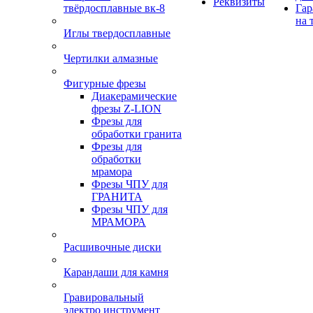
Реквизиты
твёрдосплавные вк-8
Гар
на 
Иглы твердосплавные
Чертилки алмазные
Фигурные фрезы
Диакерамические
фрезы Z-LION
Фрезы для
обработки гранита
Фрезы для
обработки
мрамора
Фрезы ЧПУ для
ГРАНИТА
Фрезы ЧПУ для
МРАМОРА
Расшивочные диски
Карандаши для камня
Гравировальный
электро инструмент