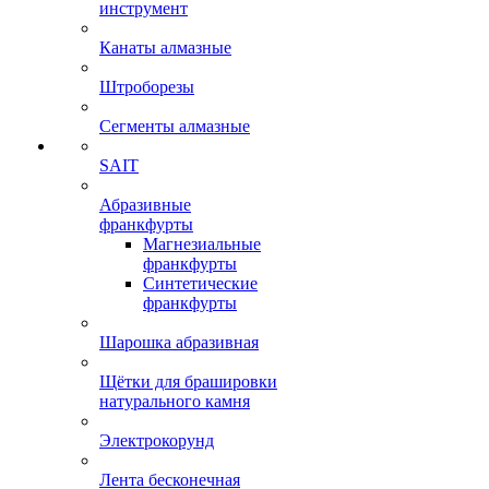
инструмент
Канаты алмазные
Штроборезы
Сегменты алмазные
SAIT
Абразивные
франкфурты
Магнезиальные
франкфурты
Синтетические
франкфурты
Шарошка абразивная
Щётки для брашировки
натурального камня
Электрокорунд
Лента бесконечная