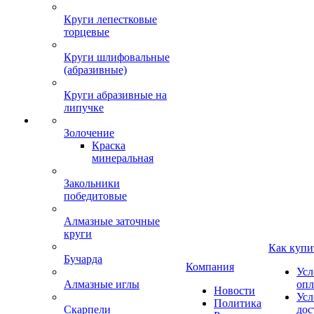
Круги лепестковые
торцевые
Круги шлифовальные
(абразивные)
Круги абразивные на
липучке
Золочение
Краска
минеральная
Закольники
победитовые
Алмазные заточные
круги
Как купи
Бучарда
Компания
Усл
Алмазные иглы
опл
Новости
Усл
Политика
Скарпели
дос