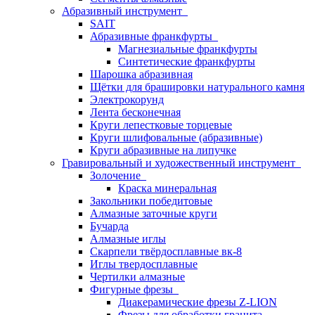
Абразивный инструмент
SAIT
Абразивные франкфурты
Магнезиальные франкфурты
Синтетические франкфурты
Шарошка абразивная
Щётки для брашировки натурального камня
Электрокорунд
Лента бесконечная
Круги лепестковые торцевые
Круги шлифовальные (абразивные)
Круги абразивные на липучке
Гравировальный и художественный инструмент
Золочение
Краска минеральная
Закольники победитовые
Алмазные заточные круги
Бучарда
Алмазные иглы
Скарпели твёрдосплавные вк-8
Иглы твердосплавные
Чертилки алмазные
Фигурные фрезы
Диакерамические фрезы Z-LION
Фрезы для обработки гранита