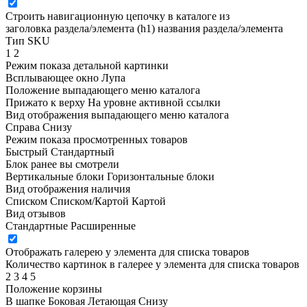
Строить навигационную цепочку в каталоге из
заголовка раздела/элемента (h1)
названия раздела/элемента
Тип SKU
1
2
Режим показа детальной картинки
Всплывающее окно
Лупа
Положение выпадающего меню каталога
Прижато к верху
На уровне активной ссылки
Вид отображения выпадающего меню каталога
Справа
Снизу
Режим показа просмотренных товаров
Быстрый
Стандартный
Блок ранее вы смотрели
Вертикальные блоки
Горизонтальные блоки
Вид отображения наличия
Списком
Списком/Картой
Картой
Вид отзывов
Стандартные
Расширенные
Отображать галерею у элемента для списка товаров
Количество картинок в галерее у элемента для списка товаров
2
3
4
5
Положение корзины
В шапке
Боковая
Летающая
Снизу