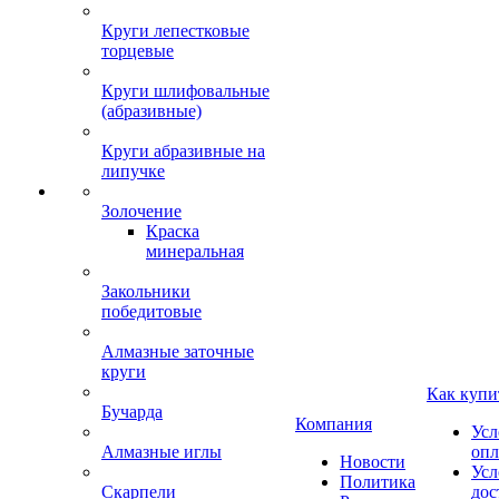
Круги лепестковые
торцевые
Круги шлифовальные
(абразивные)
Круги абразивные на
липучке
Золочение
Краска
минеральная
Закольники
победитовые
Алмазные заточные
круги
Как купи
Бучарда
Компания
Усл
Алмазные иглы
опл
Новости
Усл
Политика
Скарпели
дос