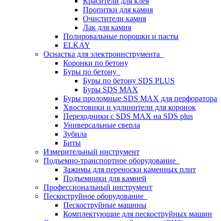
Красители для клея
Пропитки для камня
Очистители камня
Лак для камня
Полировальные порошки и пасты
ELKAY
Оснастка для электроинструмента
Коронки по бетону
Буры по бетону
Буры по бетону SDS PLUS
Буры SDS MAX
Буры проломные SDS MAX для перфоратора
Хвостовики и удлинители для коронок
Переходники с SDS MAX на SDS plus
Универсальные сверла
Зубила
Биты
Измерительный инструмент
Подъемно-транспортное оборудование
Зажимы для переноски каменных плит
Подъемники для камней
Профессиональный инструмент
Пескоструйное оборудование
Пескоструйные машины
Комплектующие для пескоструйных машин