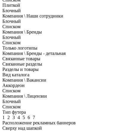
Плиткой
Блочный
Компания \ Наши сотрудники
Блочный
Списком
Компания \ Бренды
Блочный
Списком
Только логотипы
Компания \ Бренды - детальная
Связанные товары
Связанные разделы
Разделы и товары
Вид каталога
Компания \ Вакансии
Аккордеон
Списком
Компания \ Лицензии
Блочный
Списком
Тип футера
1
2
3
4
5
6
7
Расположение рекламных баннеров
Сверху над шапкой