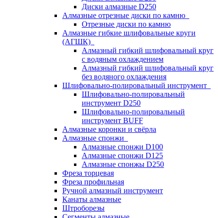
Диски алмазные D250
Алмазные отрезные диски по камню
Отрезные диски по камню
Алмазные гибкие шлифовальные круги
(АГШК)
Алмазный гибкий шлифовальный круг
с водяным охлаждением
Алмазный гибкий шлифовальный круг
без водяного охлаждения
Шлифовально-полировальный инструмент
Шлифовально-полировальный
инструмент D250
Шлифовально-полировальный
инструмент BUFF
Алмазные коронки и свёрла
Алмазные спонжи
Алмазные спонжи D100
Алмазные спонжи D125
Алмазные спонжы D250
Фреза торцевая
Фреза профильная
Ручной алмазный инструмент
Канаты алмазные
Штроборезы
Сегменты алмазные