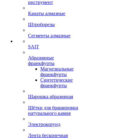
инструмент
Канаты алмазные
Штроборезы
Сегменты алмазные
SAIT
Абразивные
франкфурты
Магнезиальные
франкфурты
Синтетические
франкфурты
Шарошка абразивная
Щётки для брашировки
натурального камня
Электрокорунд
Лента бесконечная