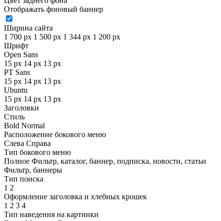
Цвет заднего фона
Отображать фоновый баннер
Ширина сайта
1 700 px
1 500 px
1 344 px
1 200 px
Шрифт
Open Sans
15 px
14 px
13 px
PT Sans
15 px
14 px
13 px
Ubuntu
15 px
14 px
13 px
Заголовки
Стиль
Bold
Normal
Расположение бокового меню
Слева
Справа
Тип бокового меню
Полное
Фильтр, каталог, баннер, подписка, новости, статьи
Фильтр, баннеры
Тип поиска
1
2
Оформление заголовка и хлебных крошек
1
2
3
4
Тип наведения на картинки