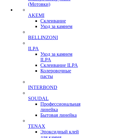
(Мотовки)
AKEMI
Склеивание
Уход за камнем
BELLINZONI
ILPA
Уход за камнем
ILPA
Склеивание ILPA
Колеровочные
пасты
INTERBOND
SOUDAL
Профессиональная
линейка
Бытовая линейка
TENAX
Эпоксидный клей
для камня