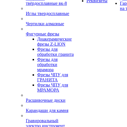
Реквизиты
твёрдосплавные вк-8
Гар
на 
Иглы твердосплавные
Чертилки алмазные
Фигурные фрезы
Диакерамические
фрезы Z-LION
Фрезы для
обработки гранита
Фрезы для
обработки
мрамора
Фрезы ЧПУ для
ГРАНИТА
Фрезы ЧПУ для
МРАМОРА
Расшивочные диски
Карандаши для камня
Гравировальный
электро инструмент