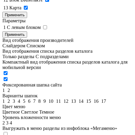
13
Карта
Применить
Параметры
1
C левым блоком
Применить
Вид отображения производителей
Слайдером
Списком
Вид отображения списка разделов каталога
Только разделы
С подразделами
Компактный вид отображения списка разделов каталога для
мобильной версии
Фиксированная шапка сайта
1
2
Варианты шапок
1
2
3
4
5
6
7
8
9
10
11
12
13
14
15
16
17
Цвет меню
Цветное
Светлое
Темное
Уровень вложенности меню
2
3
4
Выгружать в меню разделы из инфоблока «Мегаменю»