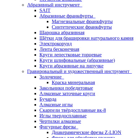
Абразивный инструмент
SAIT
Абразивные франкфурты
Магнезиальные франкфурты
Синтетические франкфурты
Шарошка абразивная
Щётки для брашировки натурального камня
Электрокорунд
Лента бесконечная
Круги лепестковые торцевые
Круги шлифовальные (абразивные)
Круги абразивные на липучке
Гравировальный и художественный инструмент
Золочение
Краска минеральная
Закольники победитовые
Алмазные заточные круги
Бучарда
Алмазные иглы
Скарпели твёрдосплавные вк-8
Иглы твердосплавные
Чертилки алмазные
Фигурные фрезы
Диакерамические фрезы Z-LION
Фрезы для обработки гранита