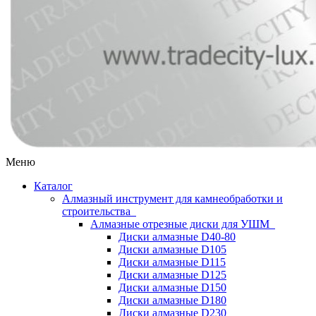
Меню
Каталог
Алмазный инструмент для камнеобработки и
строительства
Алмазные отрезные диски для УШМ
Диски алмазные D40-80
Диски алмазные D105
Диски алмазные D115
Диски алмазные D125
Диски алмазные D150
Диски алмазные D180
Диски алмазные D230