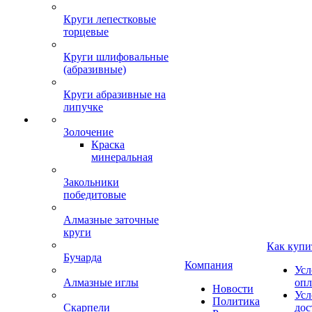
Круги лепестковые
торцевые
Круги шлифовальные
(абразивные)
Круги абразивные на
липучке
Золочение
Краска
минеральная
Закольники
победитовые
Алмазные заточные
круги
Как купи
Бучарда
Компания
Усл
Алмазные иглы
опл
Новости
Усл
Политика
Скарпели
дос