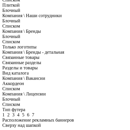
Плиткой
Блочный
Компания \ Наши сотрудники
Блочный
Списком
Компания \ Бренды
Блочный
Списком
Только логотипы
Компания \ Бренды - детальная
Связанные товары
Связанные разделы
Разделы и товары
Вид каталога
Компания \ Вакансии
Аккордеон
Списком
Компания \ Лицензии
Блочный
Списком
Тип футера
1
2
3
4
5
6
7
Расположение рекламных баннеров
Сверху над шапкой