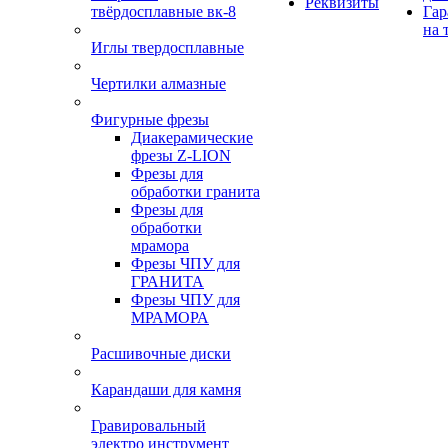
Реквизиты
твёрдосплавные вк-8
Гар
на 
Иглы твердосплавные
Чертилки алмазные
Фигурные фрезы
Диакерамические
фрезы Z-LION
Фрезы для
обработки гранита
Фрезы для
обработки
мрамора
Фрезы ЧПУ для
ГРАНИТА
Фрезы ЧПУ для
МРАМОРА
Расшивочные диски
Карандаши для камня
Гравировальный
электро инструмент