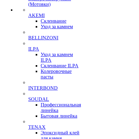
(Мотовки)
AKEMI
Склеивание
Уход за камнем
BELLINZONI
ILPA
Уход за камнем
ILPA
Склеивание ILPA
Колеровочные
пасты
INTERBOND
SOUDAL
Профессиональная
линейка
Бытовая линейка
TENAX
Эпоксидный клей
для камня