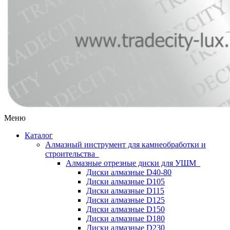
Меню
Каталог
Алмазный инструмент для камнеобработки и
строительства
Алмазные отрезные диски для УШМ
Диски алмазные D40-80
Диски алмазные D105
Диски алмазные D115
Диски алмазные D125
Диски алмазные D150
Диски алмазные D180
Диски алмазные D230