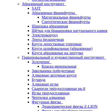
Абразивный инструмент
SAIT
Абразивные франкфурты
Магнезиальные франкфурты
Синтетические франкфурты
Шарошка абразивная
Щётки для брашировки натурального камня
Электрокорунд
Лента бесконечная
Круги лепестковые торцевые
Круги шлифовальные (абразивные)
Круги абразивные на липучке
Гравировальный и художественный инструмент
Золочение
Краска минеральная
Закольники победитовые
Алмазные заточные круги
Бучарда
Алмазные иглы
Скарпели твёрдосплавные вк-8
Иглы твердосплавные
Чертилки алмазные
Фигурные фрезы
Диакерамические фрезы Z-LION
Фрезы для обработки гранита