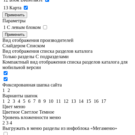
13
Карта
Применить
Параметры
1
C левым блоком
Применить
Вид отображения производителей
Слайдером
Списком
Вид отображения списка разделов каталога
Только разделы
С подразделами
Компактный вид отображения списка разделов каталога для
мобильной версии
Фиксированная шапка сайта
1
2
Варианты шапок
1
2
3
4
5
6
7
8
9
10
11
12
13
14
15
16
17
Цвет меню
Цветное
Светлое
Темное
Уровень вложенности меню
2
3
4
Выгружать в меню разделы из инфоблока «Мегаменю»