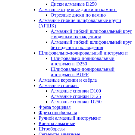
Диски алмазные D250
Алмазные отрезные диски по камню
Отрезные диски по камню
Алмазные гибкие шлифовальные круги
(АГШК)
Алмазный гибкий шлифовальный круг
с водяным охлаждением
Алмазный гибкий шлифовальный круг
без водяного охлаждения
Шлифовально-полировальный инструмент
Шлифовально-полировальный
инструмент D250
Шлифовально-полировальный
инструмент BUFF
Алмазные коронки и свёрла
Алмазные спонжи
Алмазные спонжи D100
Алмазные спонжи D125
Алмазные спонжы D250
Фреза торцевая
Фреза профильная
Ручной алмазный инструмент
Канаты алмазные
Штроборезы
Сегменты алмазные