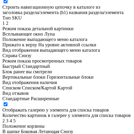
Строить навигационную цепочку в каталоге из
заголовка раздела/элемента (h1)
названия раздела/элемента
Тип SKU
1
2
Режим показа детальной картинки
Всплывающее окно
Лупа
Положение выпадающего меню каталога
Прижато к верху
На уровне активной ссылки
Вид отображения выпадающего меню каталога
Справа
Снизу
Режим показа просмотренных товаров
Быстрый
Стандартный
Блок ранее вы смотрели
Вертикальные блоки
Горизонтальные блоки
Вид отображения наличия
Списком
Списком/Картой
Картой
Вид отзывов
Стандартные
Расширенные
Отображать галерею у элемента для списка товаров
Количество картинок в галерее у элемента для списка товаров
2
3
4
5
Положение корзины
В шапке
Боковая
Летающая
Снизу