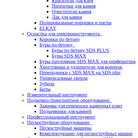
Красители для клея
Пропитки для камня
Очистители камня
Лак для камня
Полировальные порошки и пасты
ELKAY
Оснастка для электроинструмента
Коронки по бетону
Буры по бетону
Буры по бетону SDS PLUS
Буры SDS MAX
Буры проломные SDS MAX для перфоратора
Хвостовики и удлинители для коронок
Переходники с SDS MAX на SDS plus
Универсальные сверла
Зубила
Биты
Измерительный инструмент
Подъемно-транспортное оборудование
Зажимы для переноски каменных плит
Подъемники для камней
Профессиональный инструмент
Пескоструйное оборудование
Пескоструйные машины
Комплектующие для пескоструйных машин