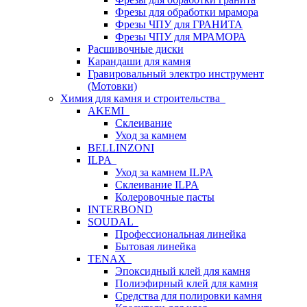
Фрезы для обработки мрамора
Фрезы ЧПУ для ГРАНИТА
Фрезы ЧПУ для МРАМОРА
Расшивочные диски
Карандаши для камня
Гравировальный электро инструмент
(Мотовки)
Химия для камня и строительства
AKEMI
Склеивание
Уход за камнем
BELLINZONI
ILPA
Уход за камнем ILPA
Склеивание ILPA
Колеровочные пасты
INTERBOND
SOUDAL
Профессиональная линейка
Бытовая линейка
TENAX
Эпоксидный клей для камня
Полиэфирный клей для камня
Средства для полировки камня