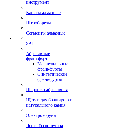
инструмент
Канаты алмазные
Штроборезы
Сегменты алмазные
SAIT
Абразивные
франкфурты
Магнезиальные
франкфурты
Синтетические
франкфурты
Шарошка абразивная
Щётки для брашировки
натурального камня
Электрокорунд
Лента бесконечная