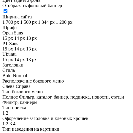
Цвет заднего фона
Отображать фоновый баннер
Ширина сайта
1 700 px
1 500 px
1 344 px
1 200 px
Шрифт
Open Sans
15 px
14 px
13 px
PT Sans
15 px
14 px
13 px
Ubuntu
15 px
14 px
13 px
Заголовки
Стиль
Bold
Normal
Расположение бокового меню
Слева
Справа
Тип бокового меню
Полное
Фильтр, каталог, баннер, подписка, новости, статьи
Фильтр, баннеры
Тип поиска
1
2
Оформление заголовка и хлебных крошек
1
2
3
4
Тип наведения на картинки