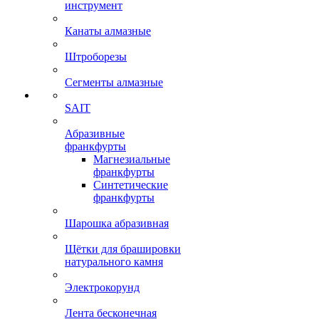
инструмент
Канаты алмазные
Штроборезы
Сегменты алмазные
SAIT
Абразивные
франкфурты
Магнезиальные
франкфурты
Синтетические
франкфурты
Шарошка абразивная
Щётки для брашировки
натурального камня
Электрокорунд
Лента бесконечная