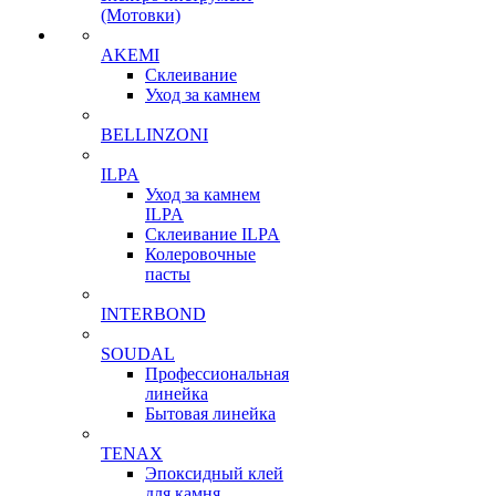
(Мотовки)
AKEMI
Склеивание
Уход за камнем
BELLINZONI
ILPA
Уход за камнем
ILPA
Склеивание ILPA
Колеровочные
пасты
INTERBOND
SOUDAL
Профессиональная
линейка
Бытовая линейка
TENAX
Эпоксидный клей
для камня