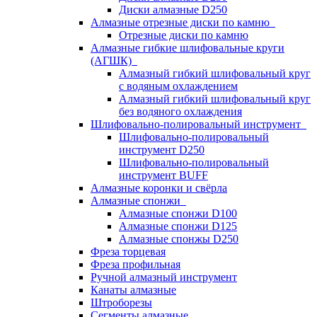
Диски алмазные D250
Алмазные отрезные диски по камню
Отрезные диски по камню
Алмазные гибкие шлифовальные круги
(АГШК)
Алмазный гибкий шлифовальный круг
с водяным охлаждением
Алмазный гибкий шлифовальный круг
без водяного охлаждения
Шлифовально-полировальный инструмент
Шлифовально-полировальный
инструмент D250
Шлифовально-полировальный
инструмент BUFF
Алмазные коронки и свёрла
Алмазные спонжи
Алмазные спонжи D100
Алмазные спонжи D125
Алмазные спонжы D250
Фреза торцевая
Фреза профильная
Ручной алмазный инструмент
Канаты алмазные
Штроборезы
Сегменты алмазные