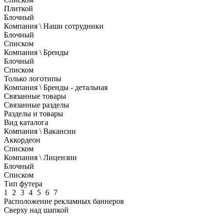
Плиткой
Блочный
Компания \ Наши сотрудники
Блочный
Списком
Компания \ Бренды
Блочный
Списком
Только логотипы
Компания \ Бренды - детальная
Связанные товары
Связанные разделы
Разделы и товары
Вид каталога
Компания \ Вакансии
Аккордеон
Списком
Компания \ Лицензии
Блочный
Списком
Тип футера
1
2
3
4
5
6
7
Расположение рекламных баннеров
Сверху над шапкой