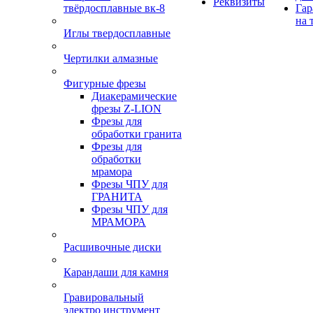
Реквизиты
твёрдосплавные вк-8
Гар
на 
Иглы твердосплавные
Чертилки алмазные
Фигурные фрезы
Диакерамические
фрезы Z-LION
Фрезы для
обработки гранита
Фрезы для
обработки
мрамора
Фрезы ЧПУ для
ГРАНИТА
Фрезы ЧПУ для
МРАМОРА
Расшивочные диски
Карандаши для камня
Гравировальный
электро инструмент