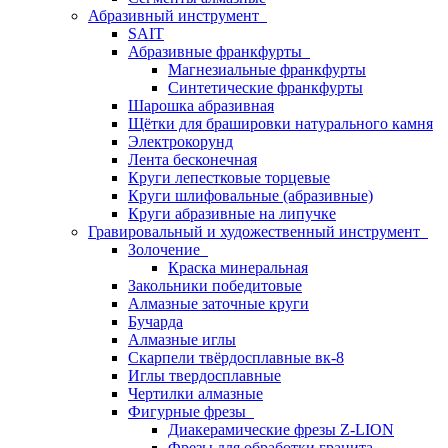
Абразивный инструмент
SAIT
Абразивные франкфурты
Магнезиальные франкфурты
Синтетические франкфурты
Шарошка абразивная
Щётки для брашировки натурального камня
Электрокорунд
Лента бесконечная
Круги лепестковые торцевые
Круги шлифовальные (абразивные)
Круги абразивные на липучке
Гравировальный и художественный инструмент
Золочение
Краска минеральная
Закольники победитовые
Алмазные заточные круги
Бучарда
Алмазные иглы
Скарпели твёрдосплавные вк-8
Иглы твердосплавные
Чертилки алмазные
Фигурные фрезы
Диакерамические фрезы Z-LION
Фрезы для обработки гранита