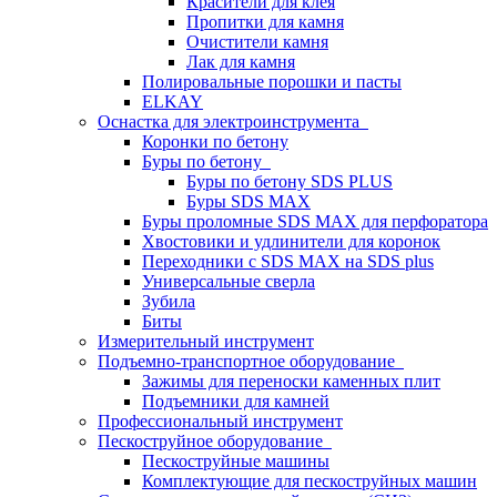
Красители для клея
Пропитки для камня
Очистители камня
Лак для камня
Полировальные порошки и пасты
ELKAY
Оснастка для электроинструмента
Коронки по бетону
Буры по бетону
Буры по бетону SDS PLUS
Буры SDS MAX
Буры проломные SDS MAX для перфоратора
Хвостовики и удлинители для коронок
Переходники с SDS MAX на SDS plus
Универсальные сверла
Зубила
Биты
Измерительный инструмент
Подъемно-транспортное оборудование
Зажимы для переноски каменных плит
Подъемники для камней
Профессиональный инструмент
Пескоструйное оборудование
Пескоструйные машины
Комплектующие для пескоструйных машин