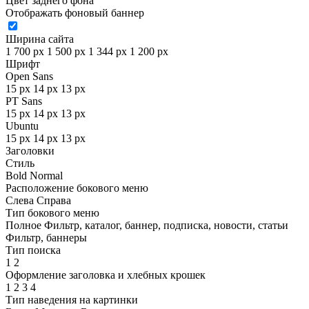
Цвет заднего фона
Отображать фоновый баннер
Ширина сайта
1 700 px
1 500 px
1 344 px
1 200 px
Шрифт
Open Sans
15 px
14 px
13 px
PT Sans
15 px
14 px
13 px
Ubuntu
15 px
14 px
13 px
Заголовки
Стиль
Bold
Normal
Расположение бокового меню
Слева
Справа
Тип бокового меню
Полное
Фильтр, каталог, баннер, подписка, новости, статьи
Фильтр, баннеры
Тип поиска
1
2
Оформление заголовка и хлебных крошек
1
2
3
4
Тип наведения на картинки