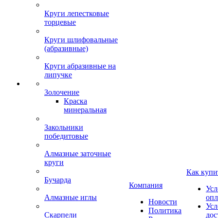
Круги лепестковые
торцевые
Круги шлифовальные
(абразивные)
Круги абразивные на
липучке
Золочение
Краска
минеральная
Закольники
победитовые
Алмазные заточные
круги
Как купи
Бучарда
Компания
Усл
Алмазные иглы
опл
Новости
Усл
Политика
Скарпели
дос