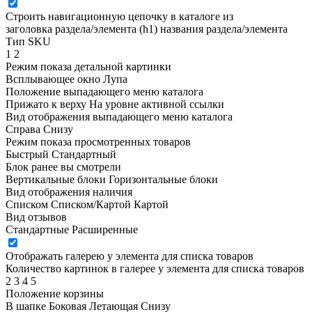
Строить навигационную цепочку в каталоге из
заголовка раздела/элемента (h1)
названия раздела/элемента
Тип SKU
1
2
Режим показа детальной картинки
Всплывающее окно
Лупа
Положение выпадающего меню каталога
Прижато к верху
На уровне активной ссылки
Вид отображения выпадающего меню каталога
Справа
Снизу
Режим показа просмотренных товаров
Быстрый
Стандартный
Блок ранее вы смотрели
Вертикальные блоки
Горизонтальные блоки
Вид отображения наличия
Списком
Списком/Картой
Картой
Вид отзывов
Стандартные
Расширенные
Отображать галерею у элемента для списка товаров
Количество картинок в галерее у элемента для списка товаров
2
3
4
5
Положение корзины
В шапке
Боковая
Летающая
Снизу