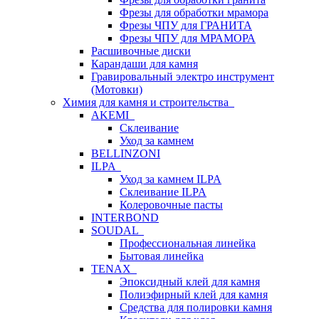
Фрезы для обработки мрамора
Фрезы ЧПУ для ГРАНИТА
Фрезы ЧПУ для МРАМОРА
Расшивочные диски
Карандаши для камня
Гравировальный электро инструмент
(Мотовки)
Химия для камня и строительства
AKEMI
Склеивание
Уход за камнем
BELLINZONI
ILPA
Уход за камнем ILPA
Склеивание ILPA
Колеровочные пасты
INTERBOND
SOUDAL
Профессиональная линейка
Бытовая линейка
TENAX
Эпоксидный клей для камня
Полиэфирный клей для камня
Средства для полировки камня