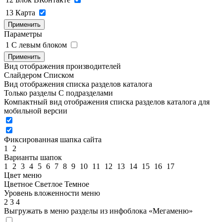
13
Карта
Применить
Параметры
1
C левым блоком
Применить
Вид отображения производителей
Слайдером
Списком
Вид отображения списка разделов каталога
Только разделы
С подразделами
Компактный вид отображения списка разделов каталога для
мобильной версии
Фиксированная шапка сайта
1
2
Варианты шапок
1
2
3
4
5
6
7
8
9
10
11
12
13
14
15
16
17
Цвет меню
Цветное
Светлое
Темное
Уровень вложенности меню
2
3
4
Выгружать в меню разделы из инфоблока «Мегаменю»