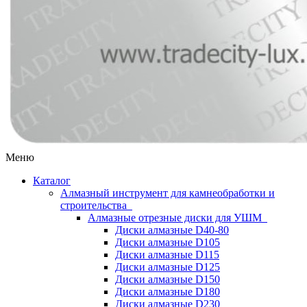
Меню
Каталог
Алмазный инструмент для камнеобработки и
строительства
Алмазные отрезные диски для УШМ
Диски алмазные D40-80
Диски алмазные D105
Диски алмазные D115
Диски алмазные D125
Диски алмазные D150
Диски алмазные D180
Диски алмазные D230