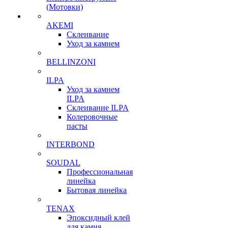
(Мотовки)
AKEMI
Склеивание
Уход за камнем
BELLINZONI
ILPA
Уход за камнем
ILPA
Склеивание ILPA
Колеровочные
пасты
INTERBOND
SOUDAL
Профессиональная
линейка
Бытовая линейка
TENAX
Эпоксидный клей
для камня