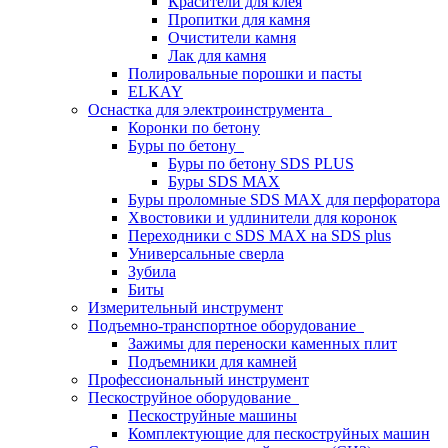
Красители для клея
Пропитки для камня
Очистители камня
Лак для камня
Полировальные порошки и пасты
ELKAY
Оснастка для электроинструмента
Коронки по бетону
Буры по бетону
Буры по бетону SDS PLUS
Буры SDS MAX
Буры проломные SDS MAX для перфоратора
Хвостовики и удлинители для коронок
Переходники с SDS MAX на SDS plus
Универсальные сверла
Зубила
Биты
Измерительный инструмент
Подъемно-транспортное оборудование
Зажимы для переноски каменных плит
Подъемники для камней
Профессиональный инструмент
Пескоструйное оборудование
Пескоструйные машины
Комплектующие для пескоструйных машин