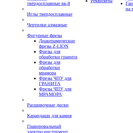
Реквизиты
твёрдосплавные вк-8
Гар
на 
Иглы твердосплавные
Чертилки алмазные
Фигурные фрезы
Диакерамические
фрезы Z-LION
Фрезы для
обработки гранита
Фрезы для
обработки
мрамора
Фрезы ЧПУ для
ГРАНИТА
Фрезы ЧПУ для
МРАМОРА
Расшивочные диски
Карандаши для камня
Гравировальный
электро инструмент