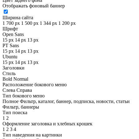
Цвет заднего фона
Отображать фоновый баннер
Ширина сайта
1 700 px
1 500 px
1 344 px
1 200 px
Шрифт
Open Sans
15 px
14 px
13 px
PT Sans
15 px
14 px
13 px
Ubuntu
15 px
14 px
13 px
Заголовки
Стиль
Bold
Normal
Расположение бокового меню
Слева
Справа
Тип бокового меню
Полное
Фильтр, каталог, баннер, подписка, новости, статьи
Фильтр, баннеры
Тип поиска
1
2
Оформление заголовка и хлебных крошек
1
2
3
4
Тип наведения на картинки