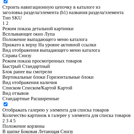
Строить навигационную цепочку в каталоге из
заголовка раздела/элемента (h1)
названия раздела/элемента
Тип SKU
1
2
Режим показа детальной картинки
Всплывающее окно
Лупа
Положение выпадающего меню каталога
Прижато к верху
На уровне активной ссылки
Вид отображения выпадающего меню каталога
Справа
Снизу
Режим показа просмотренных товаров
Быстрый
Стандартный
Блок ранее вы смотрели
Вертикальные блоки
Горизонтальные блоки
Вид отображения наличия
Списком
Списком/Картой
Картой
Вид отзывов
Стандартные
Расширенные
Отображать галерею у элемента для списка товаров
Количество картинок в галерее у элемента для списка товаров
2
3
4
5
Положение корзины
В шапке
Боковая
Летающая
Снизу