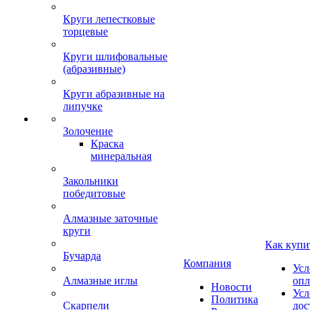
Круги лепестковые
торцевые
Круги шлифовальные
(абразивные)
Круги абразивные на
липучке
Золочение
Краска
минеральная
Закольники
победитовые
Алмазные заточные
круги
Как купи
Бучарда
Компания
Усл
Алмазные иглы
опл
Новости
Усл
Политика
Скарпели
дос