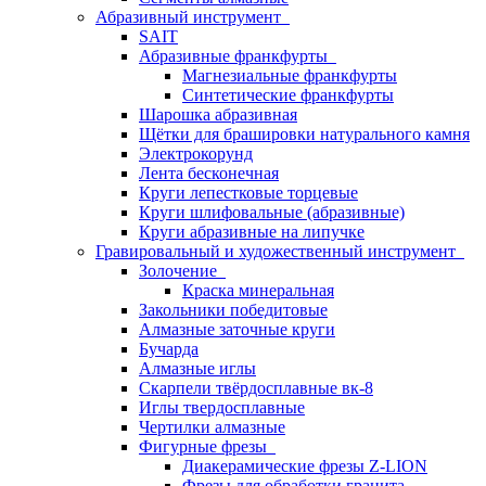
Абразивный инструмент
SAIT
Абразивные франкфурты
Магнезиальные франкфурты
Синтетические франкфурты
Шарошка абразивная
Щётки для брашировки натурального камня
Электрокорунд
Лента бесконечная
Круги лепестковые торцевые
Круги шлифовальные (абразивные)
Круги абразивные на липучке
Гравировальный и художественный инструмент
Золочение
Краска минеральная
Закольники победитовые
Алмазные заточные круги
Бучарда
Алмазные иглы
Скарпели твёрдосплавные вк-8
Иглы твердосплавные
Чертилки алмазные
Фигурные фрезы
Диакерамические фрезы Z-LION
Фрезы для обработки гранита