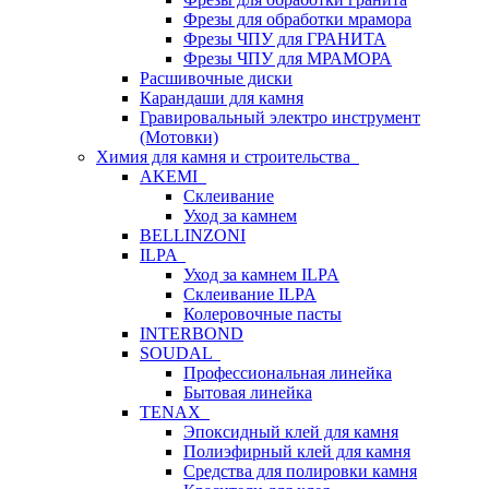
Фрезы для обработки мрамора
Фрезы ЧПУ для ГРАНИТА
Фрезы ЧПУ для МРАМОРА
Расшивочные диски
Карандаши для камня
Гравировальный электро инструмент
(Мотовки)
Химия для камня и строительства
AKEMI
Склеивание
Уход за камнем
BELLINZONI
ILPA
Уход за камнем ILPA
Склеивание ILPA
Колеровочные пасты
INTERBOND
SOUDAL
Профессиональная линейка
Бытовая линейка
TENAX
Эпоксидный клей для камня
Полиэфирный клей для камня
Средства для полировки камня