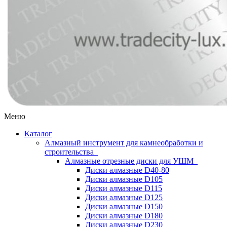
Меню
Каталог
Алмазный инструмент для камнеобработки и
строительства
Алмазные отрезные диски для УШМ
Диски алмазные D40-80
Диски алмазные D105
Диски алмазные D115
Диски алмазные D125
Диски алмазные D150
Диски алмазные D180
Диски алмазные D230