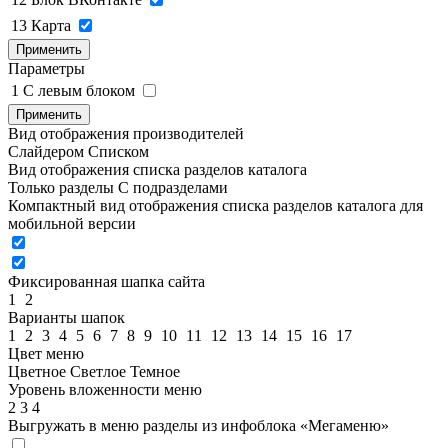
13
Карта
Применить
Параметры
1
C левым блоком
Применить
Вид отображения производителей
Слайдером
Списком
Вид отображения списка разделов каталога
Только разделы
С подразделами
Компактный вид отображения списка разделов каталога для
мобильной версии
Фиксированная шапка сайта
1
2
Варианты шапок
1
2
3
4
5
6
7
8
9
10
11
12
13
14
15
16
17
Цвет меню
Цветное
Светлое
Темное
Уровень вложенности меню
2
3
4
Выгружать в меню разделы из инфоблока «Мегаменю»