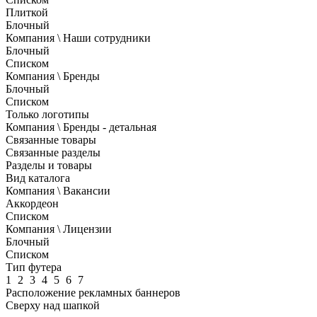
Плиткой
Блочный
Компания \ Наши сотрудники
Блочный
Списком
Компания \ Бренды
Блочный
Списком
Только логотипы
Компания \ Бренды - детальная
Связанные товары
Связанные разделы
Разделы и товары
Вид каталога
Компания \ Вакансии
Аккордеон
Списком
Компания \ Лицензии
Блочный
Списком
Тип футера
1
2
3
4
5
6
7
Расположение рекламных баннеров
Сверху над шапкой