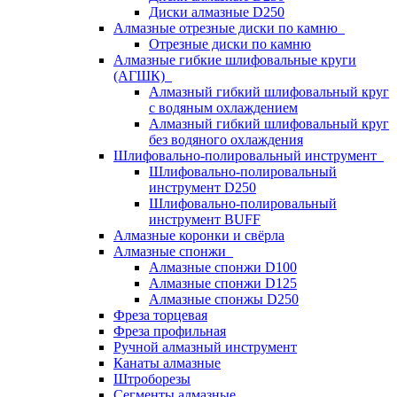
Диски алмазные D250
Алмазные отрезные диски по камню
Отрезные диски по камню
Алмазные гибкие шлифовальные круги
(АГШК)
Алмазный гибкий шлифовальный круг
с водяным охлаждением
Алмазный гибкий шлифовальный круг
без водяного охлаждения
Шлифовально-полировальный инструмент
Шлифовально-полировальный
инструмент D250
Шлифовально-полировальный
инструмент BUFF
Алмазные коронки и свёрла
Алмазные спонжи
Алмазные спонжи D100
Алмазные спонжи D125
Алмазные спонжы D250
Фреза торцевая
Фреза профильная
Ручной алмазный инструмент
Канаты алмазные
Штроборезы
Сегменты алмазные