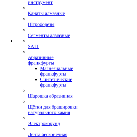
инструмент
Канаты алмазные
Штроборезы
Сегменты алмазные
SAIT
Абразивные
франкфурты
Магнезиальные
франкфурты
Синтетические
франкфурты
Шарошка абразивная
Щётки для брашировки
натурального камня
Электрокорунд
Лента бесконечная