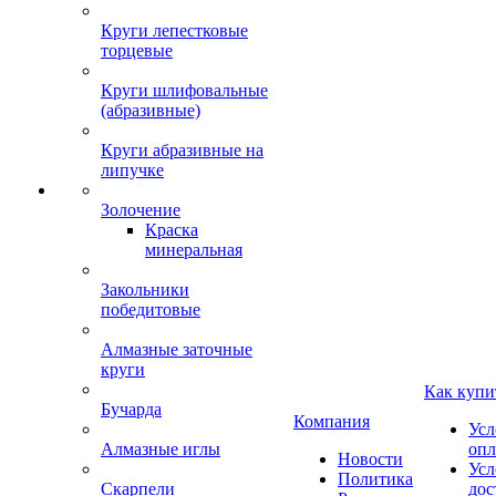
Круги лепестковые
торцевые
Круги шлифовальные
(абразивные)
Круги абразивные на
липучке
Золочение
Краска
минеральная
Закольники
победитовые
Алмазные заточные
круги
Как купи
Бучарда
Компания
Усл
Алмазные иглы
опл
Новости
Усл
Политика
Скарпели
дос