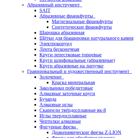
Абразивный инструмент
SAIT
Абразивные франкфурты
Магнезиальные франкфурты
Синтетические франкфурты
Шарошка абразивная
Щётки для брашировки натурального камня
Электрокорунд
Лента бесконечная
Круги лепестковые торцевые
Круги шлифовальные (абразивные)
Круги абразивные на липучке
Гравировальный и художественный инструмент
Золочение
Краска минеральная
Закольники победитовые
Алмазные заточные круги
Бучарда
Алмазные иглы
Скарпели твёрдосплавные вк-8
Иглы твердосплавные
Чертилки алмазные
Фигурные фрезы
Диакерамические фрезы Z-LION
Фрезы для обработки гранита