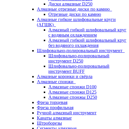
Диски алмазные D250
Алмазные отрезные диски по камню
Отрезные диски по камню
Алмазные гибкие шлифовальные круги
(АГШК)
Алмазный гибкий шлифовальный круг
с водяным охлаждением
Алмазный гибкий шлифовальный круг
без водяного охлаждения
Шлифовально-полировальный инструмент
Шлифовально-полировальный
инструмент D250
Шлифовально-полировальный
инструмент BUFF
Алмазные коронки и свёрла
Алмазные спонжи
Алмазные спонжи D100
Алмазные спонжи D125
Алмазные спонжы D250
Фреза торцевая
Фреза профильная
Ручной алмазный инструмент
Канаты алмазные
Штроборезы
Сегменты алмазные