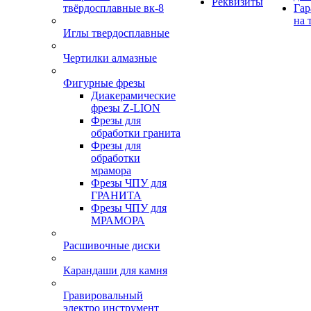
Реквизиты
твёрдосплавные вк-8
Гар
на 
Иглы твердосплавные
Чертилки алмазные
Фигурные фрезы
Диакерамические
фрезы Z-LION
Фрезы для
обработки гранита
Фрезы для
обработки
мрамора
Фрезы ЧПУ для
ГРАНИТА
Фрезы ЧПУ для
МРАМОРА
Расшивочные диски
Карандаши для камня
Гравировальный
электро инструмент