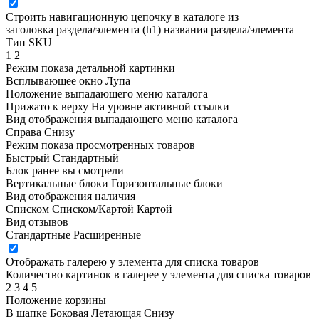
Строить навигационную цепочку в каталоге из
заголовка раздела/элемента (h1)
названия раздела/элемента
Тип SKU
1
2
Режим показа детальной картинки
Всплывающее окно
Лупа
Положение выпадающего меню каталога
Прижато к верху
На уровне активной ссылки
Вид отображения выпадающего меню каталога
Справа
Снизу
Режим показа просмотренных товаров
Быстрый
Стандартный
Блок ранее вы смотрели
Вертикальные блоки
Горизонтальные блоки
Вид отображения наличия
Списком
Списком/Картой
Картой
Вид отзывов
Стандартные
Расширенные
Отображать галерею у элемента для списка товаров
Количество картинок в галерее у элемента для списка товаров
2
3
4
5
Положение корзины
В шапке
Боковая
Летающая
Снизу