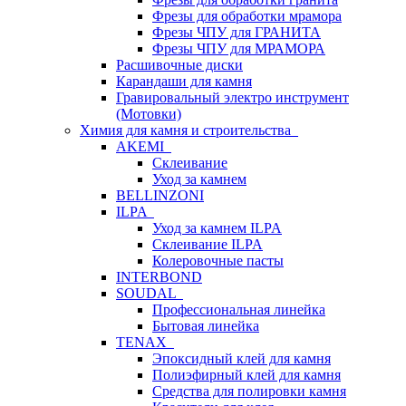
Фрезы для обработки мрамора
Фрезы ЧПУ для ГРАНИТА
Фрезы ЧПУ для МРАМОРА
Расшивочные диски
Карандаши для камня
Гравировальный электро инструмент
(Мотовки)
Химия для камня и строительства
AKEMI
Склеивание
Уход за камнем
BELLINZONI
ILPA
Уход за камнем ILPA
Склеивание ILPA
Колеровочные пасты
INTERBOND
SOUDAL
Профессиональная линейка
Бытовая линейка
TENAX
Эпоксидный клей для камня
Полиэфирный клей для камня
Средства для полировки камня