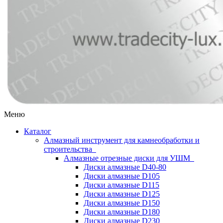
Меню
Каталог
Алмазный инструмент для камнеобработки и
строительства
Алмазные отрезные диски для УШМ
Диски алмазные D40-80
Диски алмазные D105
Диски алмазные D115
Диски алмазные D125
Диски алмазные D150
Диски алмазные D180
Диски алмазные D230