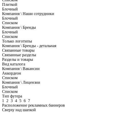
Плиткой
Блочный
Компания \ Наши сотрудники
Блочный
Списком
Компания \ Бренды
Блочный
Списком
Только логотипы
Компания \ Бренды - детальная
Связанные товары
Связанные разделы
Разделы и товары
Вид каталога
Компания \ Вакансии
Аккордеон
Списком
Компания \ Лицензии
Блочный
Списком
Тип футера
1
2
3
4
5
6
7
Расположение рекламных баннеров
Сверху над шапкой