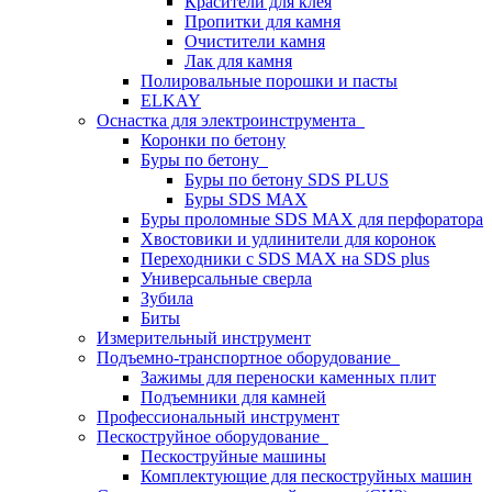
Красители для клея
Пропитки для камня
Очистители камня
Лак для камня
Полировальные порошки и пасты
ELKAY
Оснастка для электроинструмента
Коронки по бетону
Буры по бетону
Буры по бетону SDS PLUS
Буры SDS MAX
Буры проломные SDS MAX для перфоратора
Хвостовики и удлинители для коронок
Переходники с SDS MAX на SDS plus
Универсальные сверла
Зубила
Биты
Измерительный инструмент
Подъемно-транспортное оборудование
Зажимы для переноски каменных плит
Подъемники для камней
Профессиональный инструмент
Пескоструйное оборудование
Пескоструйные машины
Комплектующие для пескоструйных машин