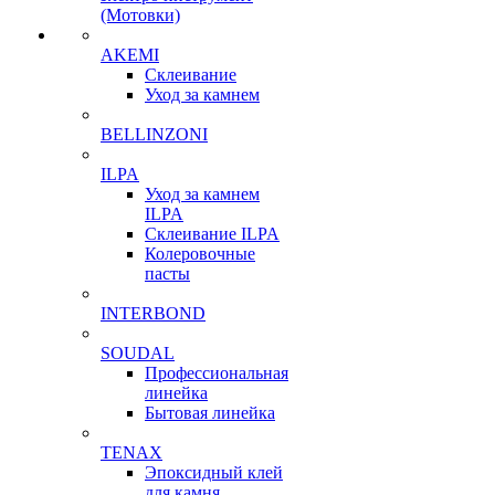
(Мотовки)
AKEMI
Склеивание
Уход за камнем
BELLINZONI
ILPA
Уход за камнем
ILPA
Склеивание ILPA
Колеровочные
пасты
INTERBOND
SOUDAL
Профессиональная
линейка
Бытовая линейка
TENAX
Эпоксидный клей
для камня