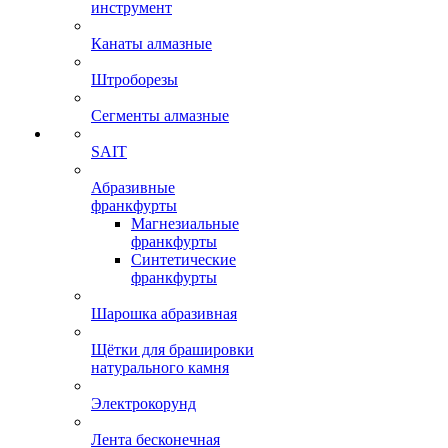
инструмент
Канаты алмазные
Штроборезы
Сегменты алмазные
SAIT
Абразивные
франкфурты
Магнезиальные
франкфурты
Синтетические
франкфурты
Шарошка абразивная
Щётки для брашировки
натурального камня
Электрокорунд
Лента бесконечная