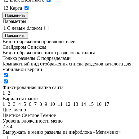
13
Карта
Применить
Параметры
1
C левым блоком
Применить
Вид отображения производителей
Слайдером
Списком
Вид отображения списка разделов каталога
Только разделы
С подразделами
Компактный вид отображения списка разделов каталога для
мобильной версии
Фиксированная шапка сайта
1
2
Варианты шапок
1
2
3
4
5
6
7
8
9
10
11
12
13
14
15
16
17
Цвет меню
Цветное
Светлое
Темное
Уровень вложенности меню
2
3
4
Выгружать в меню разделы из инфоблока «Мегаменю»