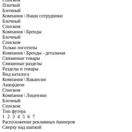
Плиткой
Блочный
Компания \ Наши сотрудники
Блочный
Списком
Компания \ Бренды
Блочный
Списком
Только логотипы
Компания \ Бренды - детальная
Связанные товары
Связанные разделы
Разделы и товары
Вид каталога
Компания \ Вакансии
Аккордеон
Списком
Компания \ Лицензии
Блочный
Списком
Тип футера
1
2
3
4
5
6
7
Расположение рекламных баннеров
Сверху над шапкой