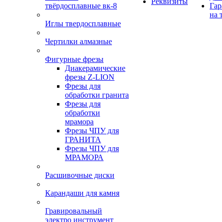
Реквизиты
твёрдосплавные вк-8
Гар
на 
Иглы твердосплавные
Чертилки алмазные
Фигурные фрезы
Диакерамические
фрезы Z-LION
Фрезы для
обработки гранита
Фрезы для
обработки
мрамора
Фрезы ЧПУ для
ГРАНИТА
Фрезы ЧПУ для
МРАМОРА
Расшивочные диски
Карандаши для камня
Гравировальный
электро инструмент