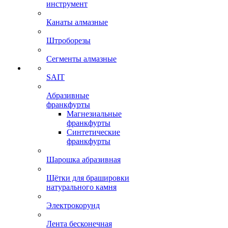
инструмент
Канаты алмазные
Штроборезы
Сегменты алмазные
SAIT
Абразивные
франкфурты
Магнезиальные
франкфурты
Синтетические
франкфурты
Шарошка абразивная
Щётки для брашировки
натурального камня
Электрокорунд
Лента бесконечная