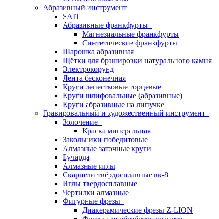
Абразивный инструмент
SAIT
Абразивные франкфурты
Магнезиальные франкфурты
Синтетические франкфурты
Шарошка абразивная
Щётки для брашировки натурального камня
Электрокорунд
Лента бесконечная
Круги лепестковые торцевые
Круги шлифовальные (абразивные)
Круги абразивные на липучке
Гравировальный и художественный инструмент
Золочение
Краска минеральная
Закольники победитовые
Алмазные заточные круги
Бучарда
Алмазные иглы
Скарпели твёрдосплавные вк-8
Иглы твердосплавные
Чертилки алмазные
Фигурные фрезы
Диакерамические фрезы Z-LION
Фрезы для обработки гранита