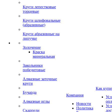
Круги лепестковые
торцевые
Круги шлифовальные
(абразивные)
Круги абразивные на
липучке
Золочение
Краска
минеральная
Закольники
победитовые
Алмазные заточные
круги
Как купи
Бучарда
Компания
Усл
Алмазные иглы
опл
Новости
Усл
Политика
Скарпели
дос