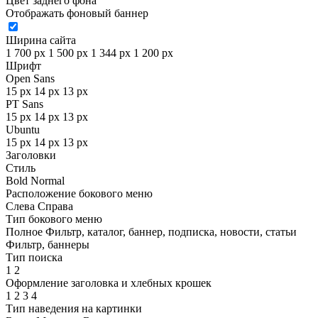
Цвет заднего фона
Отображать фоновый баннер
Ширина сайта
1 700 px
1 500 px
1 344 px
1 200 px
Шрифт
Open Sans
15 px
14 px
13 px
PT Sans
15 px
14 px
13 px
Ubuntu
15 px
14 px
13 px
Заголовки
Стиль
Bold
Normal
Расположение бокового меню
Слева
Справа
Тип бокового меню
Полное
Фильтр, каталог, баннер, подписка, новости, статьи
Фильтр, баннеры
Тип поиска
1
2
Оформление заголовка и хлебных крошек
1
2
3
4
Тип наведения на картинки