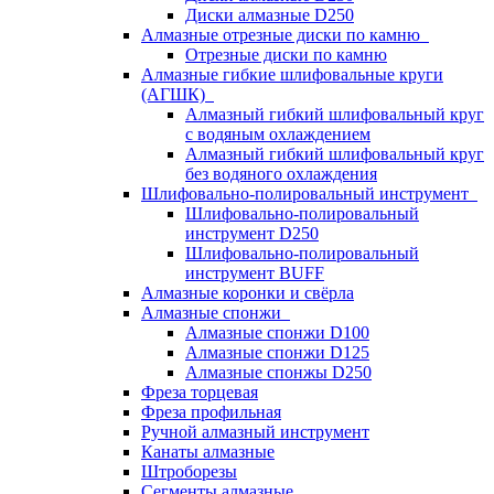
Диски алмазные D250
Алмазные отрезные диски по камню
Отрезные диски по камню
Алмазные гибкие шлифовальные круги
(АГШК)
Алмазный гибкий шлифовальный круг
с водяным охлаждением
Алмазный гибкий шлифовальный круг
без водяного охлаждения
Шлифовально-полировальный инструмент
Шлифовально-полировальный
инструмент D250
Шлифовально-полировальный
инструмент BUFF
Алмазные коронки и свёрла
Алмазные спонжи
Алмазные спонжи D100
Алмазные спонжи D125
Алмазные спонжы D250
Фреза торцевая
Фреза профильная
Ручной алмазный инструмент
Канаты алмазные
Штроборезы
Сегменты алмазные