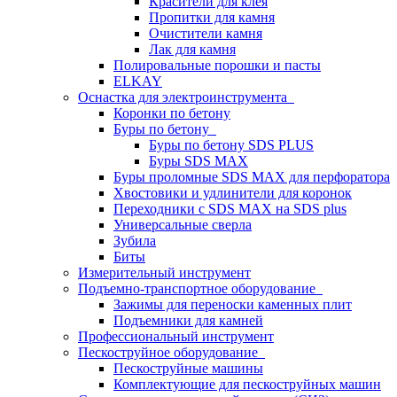
Красители для клея
Пропитки для камня
Очистители камня
Лак для камня
Полировальные порошки и пасты
ELKAY
Оснастка для электроинструмента
Коронки по бетону
Буры по бетону
Буры по бетону SDS PLUS
Буры SDS MAX
Буры проломные SDS MAX для перфоратора
Хвостовики и удлинители для коронок
Переходники с SDS MAX на SDS plus
Универсальные сверла
Зубила
Биты
Измерительный инструмент
Подъемно-транспортное оборудование
Зажимы для переноски каменных плит
Подъемники для камней
Профессиональный инструмент
Пескоструйное оборудование
Пескоструйные машины
Комплектующие для пескоструйных машин