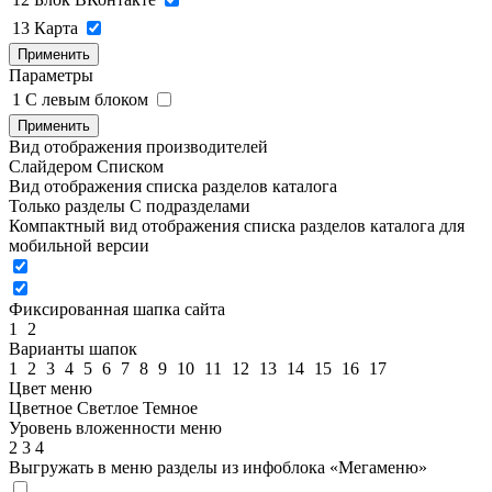
13
Карта
Применить
Параметры
1
C левым блоком
Применить
Вид отображения производителей
Слайдером
Списком
Вид отображения списка разделов каталога
Только разделы
С подразделами
Компактный вид отображения списка разделов каталога для
мобильной версии
Фиксированная шапка сайта
1
2
Варианты шапок
1
2
3
4
5
6
7
8
9
10
11
12
13
14
15
16
17
Цвет меню
Цветное
Светлое
Темное
Уровень вложенности меню
2
3
4
Выгружать в меню разделы из инфоблока «Мегаменю»