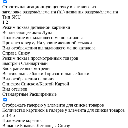
Строить навигационную цепочку в каталоге из
заголовка раздела/элемента (h1)
названия раздела/элемента
Тип SKU
1
2
Режим показа детальной картинки
Всплывающее окно
Лупа
Положение выпадающего меню каталога
Прижато к верху
На уровне активной ссылки
Вид отображения выпадающего меню каталога
Справа
Снизу
Режим показа просмотренных товаров
Быстрый
Стандартный
Блок ранее вы смотрели
Вертикальные блоки
Горизонтальные блоки
Вид отображения наличия
Списком
Списком/Картой
Картой
Вид отзывов
Стандартные
Расширенные
Отображать галерею у элемента для списка товаров
Количество картинок в галерее у элемента для списка товаров
2
3
4
5
Положение корзины
В шапке
Боковая
Летающая
Снизу