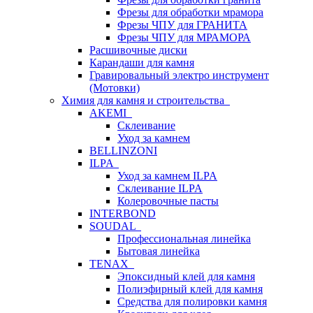
Фрезы для обработки мрамора
Фрезы ЧПУ для ГРАНИТА
Фрезы ЧПУ для МРАМОРА
Расшивочные диски
Карандаши для камня
Гравировальный электро инструмент
(Мотовки)
Химия для камня и строительства
AKEMI
Склеивание
Уход за камнем
BELLINZONI
ILPA
Уход за камнем ILPA
Склеивание ILPA
Колеровочные пасты
INTERBOND
SOUDAL
Профессиональная линейка
Бытовая линейка
TENAX
Эпоксидный клей для камня
Полиэфирный клей для камня
Средства для полировки камня