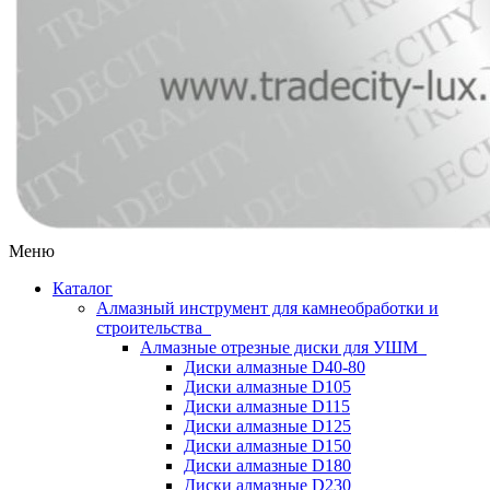
Меню
Каталог
Алмазный инструмент для камнеобработки и
строительства
Алмазные отрезные диски для УШМ
Диски алмазные D40-80
Диски алмазные D105
Диски алмазные D115
Диски алмазные D125
Диски алмазные D150
Диски алмазные D180
Диски алмазные D230