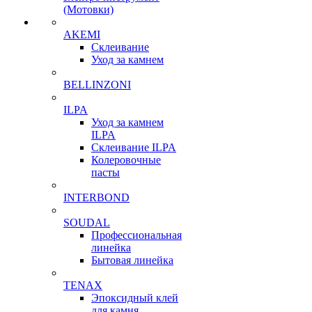
(Мотовки)
AKEMI
Склеивание
Уход за камнем
BELLINZONI
ILPA
Уход за камнем
ILPA
Склеивание ILPA
Колеровочные
пасты
INTERBOND
SOUDAL
Профессиональная
линейка
Бытовая линейка
TENAX
Эпоксидный клей
для камня