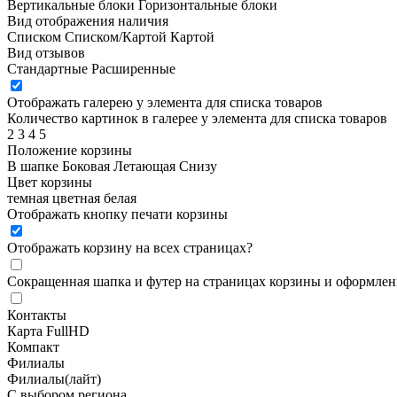
Вертикальные блоки
Горизонтальные блоки
Вид отображения наличия
Списком
Списком/Картой
Картой
Вид отзывов
Стандартные
Расширенные
Отображать галерею у элемента для списка товаров
Количество картинок в галерее у элемента для списка товаров
2
3
4
5
Положение корзины
В шапке
Боковая
Летающая
Снизу
Цвет корзины
темная
цветная
белая
Отображать кнопку печати корзины
Отображать корзину на всех страницах
?
Сокращенная шапка и футер на страницах корзины и оформлени
Контакты
Карта FullHD
Компакт
Филиалы
Филиалы(лайт)
С выбором региона