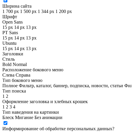
Ширина сайта
1 700 px
1 500 px
1 344 px
1 200 px
Шрифт
Open Sans
15 px
14 px
13 px
PT Sans
15 px
14 px
13 px
Ubuntu
15 px
14 px
13 px
Заголовки
Стиль
Bold
Normal
Расположение бокового меню
Слева
Справа
Тип бокового меню
Полное
Фильтр, каталог, баннер, подписка, новости, статьи
Фил
Тип поиска
1
2
Оформление заголовка и хлебных крошек
1
2
3
4
Тип наведения на картинки
Блеск
Мигание
Без анимации
Информирование об обработке персональных данных
?