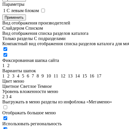
Параметры
1
C левым блоком
Применить
Вид отображения производителей
Слайдером
Списком
Вид отображения списка разделов каталога
Только разделы
С подразделами
Компактный вид отображения списка разделов каталога для м
Фиксированная шапка сайта
1
2
Варианты шапок
1
2
3
4
5
6
7
8
9
10
11
12
13
14
15
16
17
Цвет меню
Цветное
Светлое
Темное
Уровень вложенности меню
2
3
4
Выгружать в меню разделы из инфоблока «Мегаменю»
Отображать большое меню
Использовать региональность